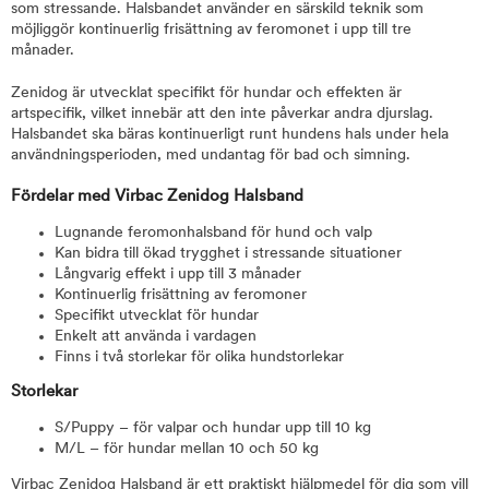
som stressande. Halsbandet använder en särskild teknik som
möjliggör kontinuerlig frisättning av feromonet i upp till tre
månader.
Zenidog är utvecklat specifikt för hundar och effekten är
artspecifik, vilket innebär att den inte påverkar andra djurslag.
Halsbandet ska bäras kontinuerligt runt hundens hals under hela
användningsperioden, med undantag för bad och simning.
Fördelar med Virbac Zenidog Halsband
Lugnande feromonhalsband för hund och valp
Kan bidra till ökad trygghet i stressande situationer
Långvarig effekt i upp till 3 månader
Kontinuerlig frisättning av feromoner
Specifikt utvecklat för hundar
Enkelt att använda i vardagen
Finns i två storlekar för olika hundstorlekar
Storlekar
S/Puppy – för valpar och hundar upp till 10 kg
M/L – för hundar mellan 10 och 50 kg
Virbac Zenidog Halsband är ett praktiskt hjälpmedel för dig som vill