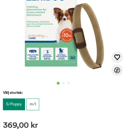
Välj storlek:
S/Puppy
m/l
369,00
kr