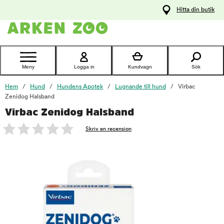
pa
Hitta din butik
ållet
Kontakta
kundtjänst
Meny
Logga in
Kundvagn
Sök
Hem
Hund
Hundens Apotek
Lugnande till hund
Virbac
Zenidog Halsband
Virbac Zenidog Halsband
foo
Skriv en recension