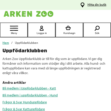
pa
Hitta din butik
ållet
Kontakta
kundtjänst
Meny
Logga in
Kundvagn
Sök
Hem
Uppfödarklubben
Uppfödarklubben
Arken Zoo Uppfödarklubb är till för dig som är uppfödare. Vi ger dig
förmåner och information som stödjer dig i ditt arbete. Alla hund- och
kattuppfödare kan vara med så länge uppfödningen är registrerad
enligt våra villkor.
Andra artiklar
Bli medlem i Uppfödarklubben - Katt
Bli medlem i uppfödarklubben - Hund
Frågor & Svar Hunduppfödare
Frågor & Svar Kattuppfödare