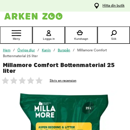
pa
Hitta din butik
ållet
Kontakta
kundtjänst
Meny
Logga in
Kundvagn
Sök
Hem
Övriga djur
Kanin
Burspån
Millamore Comfort
Bottenmaterial 25 liter
Millamore Comfort Bottenmaterial 25
foo
liter
Skriv en recension