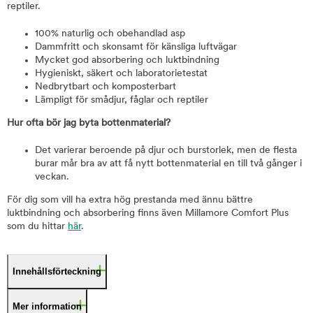
reptiler.
100% naturlig och obehandlad asp
Dammfritt och skonsamt för känsliga luftvägar
Mycket god absorbering och luktbindning
Hygieniskt, säkert och laboratorietestat
Nedbrytbart och komposterbart
Lämpligt för smådjur, fåglar och reptiler
Hur ofta bör jag byta bottenmaterial?
Det varierar beroende på djur och burstorlek, men de flesta
burar mår bra av att få nytt bottenmaterial en till två gånger i
veckan.
För dig som vill ha extra hög prestanda med ännu bättre
luktbindning och absorbering finns även Millamore Comfort Plus
som du hittar
här
.
Innehållsförteckning
Mer information