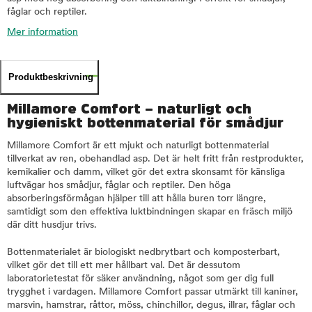
fåglar och reptiler.
Mer information
Produktbeskrivning
Millamore Comfort – naturligt och
hygieniskt bottenmaterial för smådjur
Millamore Comfort är ett mjukt och naturligt bottenmaterial
tillverkat av ren, obehandlad asp. Det är helt fritt från restprodukter,
kemikalier och damm, vilket gör det extra skonsamt för känsliga
luftvägar hos smådjur, fåglar och reptiler. Den höga
absorberingsförmågan hjälper till att hålla buren torr längre,
samtidigt som den effektiva luktbindningen skapar en fräsch miljö
där ditt husdjur trivs.
Bottenmaterialet är biologiskt nedbrytbart och komposterbart,
vilket gör det till ett mer hållbart val. Det är dessutom
laboratorietestat för säker användning, något som ger dig full
trygghet i vardagen. Millamore Comfort passar utmärkt till kaniner,
marsvin, hamstrar, råttor, möss, chinchillor, degus, illrar, fåglar och