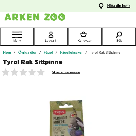
pa
Hitta din butik
ållet
Kontakta
kundtjänst
Meny
Logga in
Kundvagn
Sök
Hem
Övriga djur
Fågel
Fågelleksaker
Tyrol Rak Sittpinne
Tyrol Rak Sittpinne
foo
Skriv en recension