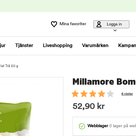
Mina favoriter
Logga in
jur
Tjänster
Liveshopping
Varumärken
Kampan
al Trä 50 g
Millamore Boma
6 röster
52,90
kr
Webblager
(I lager på we