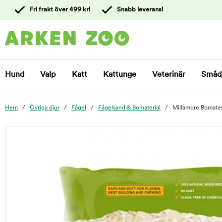
 till
Fri frakt över 499 kr!
Snabb leverans!
ållet
Kontakta
kundtjänst
Hund
Valp
Katt
Kattunge
Veterinär
Småd
Hem
Övriga djur
Fågel
Fågelsand & Bomaterial
Millamore Bomateri
foo