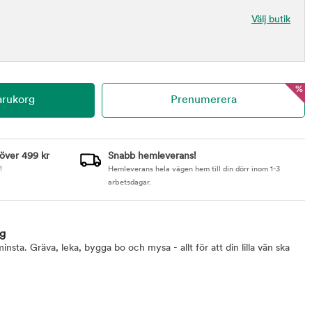
Välj butik
%
 över 499 kr
Snabb hemleverans!
!
Hemleverans hela vägen hem till din dörr inom 1-3
arbetsdagar.
 g
minsta. Gräva, leka, bygga bo och mysa - allt för att din lilla vän ska