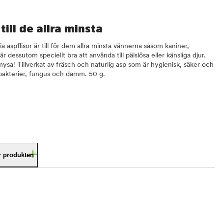
ill de allra minsta
 aspflisor är till för dem allra minsta vännerna såsom kaniner,
r dessutom speciellt bra att använda till pälslösa eller känsliga djur.
mysa! Tillverkat av fräsch och naturlig asp som är hygienisk, säker och
 bakterier, fungus och damm. 50 g.
är produkten