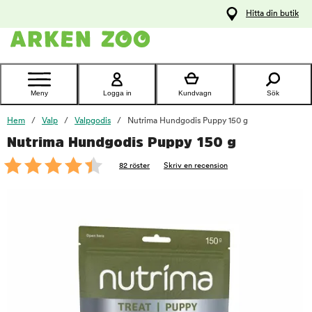
pa
Hitta din butik
ållet
Kontakta
kundtjänst
Meny
Logga in
Kundvagn
Sök
Hem
Valp
Valpgodis
Nutrima Hundgodis Puppy 150 g
Nutrima Hundgodis Puppy 150 g
foo
82 röster
Skriv en recension