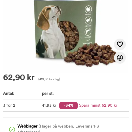
62,90
kr
(
419,33
kr
/ kg)
Antal:
per st:
3 för 2
41
,93
kr
-34%
Spara minst
62
,90
kr
Webblager
(I lager på webben. Leverans 1-3