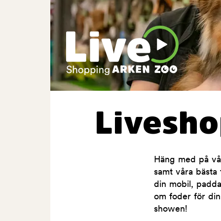
Livesh
Häng med på våra
samt våra bästa t
din mobil, padda
om foder för din
showen!