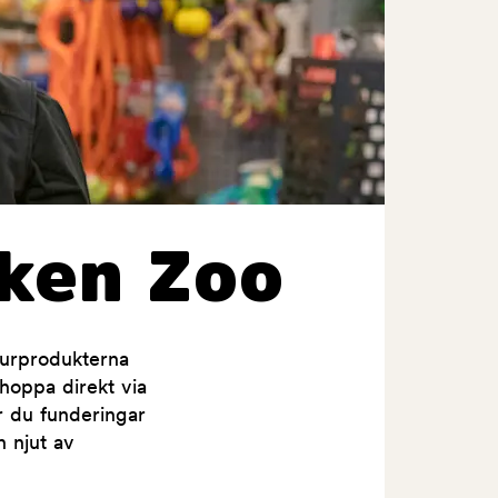
ken Zoo
jurprodukterna
shoppa direkt via
ar du funderingar
h njut av