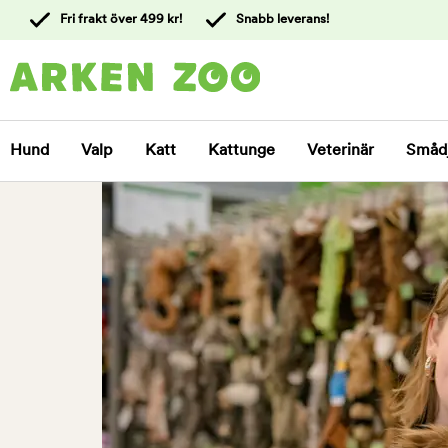
 till
Fri frakt över 499 kr!
Snabb leverans!
ållet
Kontakta
kundtjänst
Hund
Valp
Katt
Kattunge
Veterinär
Småd