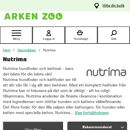
pa
Hitta din butik
ållet
Kontakta
kundtjänst
Meny
Logga in
Kundvagn
Sök
Hem
Varumärken
Nutrima
Nutrima
Nutrima hundfoder och kattmat - bara
det bästa för din bästa vän!
Nutrima hundfoder och kattfoder ser till
att din vän får i sig allt den behöver. Med ett komplett helfoder från
Nutrima kan ni fokusera på det som är viktigt - att ha roligt
tillsammans. Nutrima använder de finaste råvarorna i kombination
med ingredienser som stöttar hunden och kattens välbefinnande.
Det finns foder för den lilla valpen eller kattungen, för hunden eller
katten med speciella behov. Nutrima...
Visa fortsättningen
Rekommenderat
Visa filter