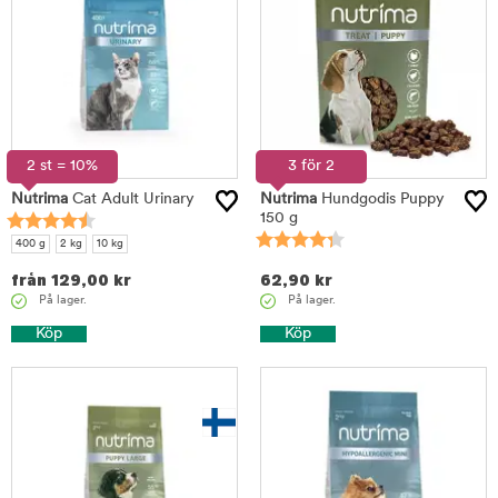
2 st = 10%
3 för 2
Nutrima
Cat Adult Urinary
Nutrima
Hundgodis Puppy
150 g
400 g
2 kg
10 kg
från
129,00
kr
62,90
kr
På lager.
På lager.
Köp
Köp