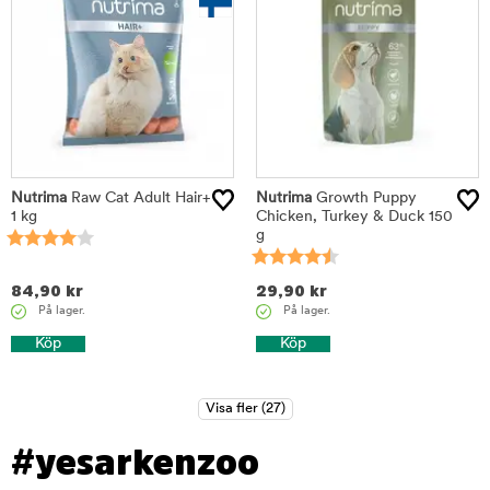
Nutrima
Raw Cat Adult Hair+
Nutrima
Growth Puppy
1 kg
Chicken, Turkey & Duck 150
g
84,90
kr
29,90
kr
På lager.
På lager.
Köp
Köp
#yesarkenzoo