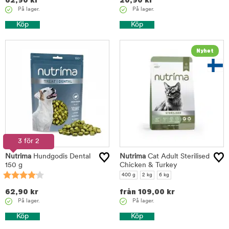
62,90
kr
20,90
kr
På lager.
På lager.
Köp
Köp
3 för 2
Nutrima
Hundgodis Dental
Nutrima
Cat Adult Sterilised
150 g
Chicken & Turkey
400 g
2 kg
6 kg
62,90
kr
från
109,00
kr
På lager.
På lager.
Köp
Köp