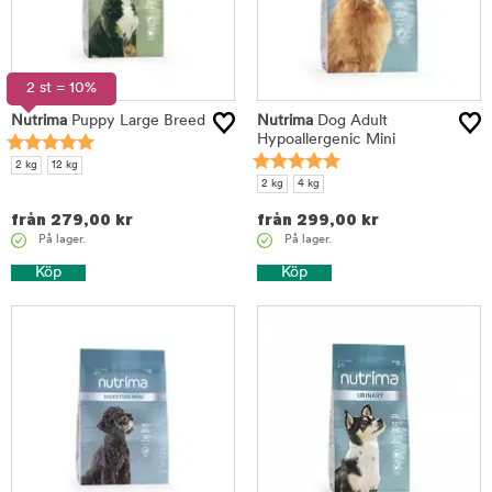
2 st = 10%
Nutrima
Puppy Large Breed
Nutrima
Dog Adult
Hypoallergenic Mini
2 kg
12 kg
2 kg
4 kg
från
279,00
kr
från
299,00
kr
På lager.
På lager.
Köp
Köp