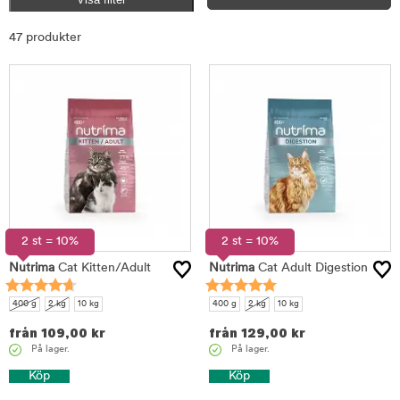
Sortera
47 produkter
2 st = 10%
2 st = 10%
Nutrima
Cat Kitten/Adult
Nutrima
Cat Adult Digestion
400 g
2 kg
10 kg
400 g
2 kg
10 kg
från
109,00
kr
från
129,00
kr
På lager.
På lager.
Köp
Köp