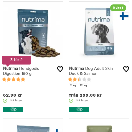
3 för 2
Nutrima
Hundgodis
Nutrima
Dog Adult Skin+
Digestion 150 g
Duck & Salmon
2 kg
12 kg
62,90
kr
från
299,00
kr
På lager.
På lager.
Köp
Köp