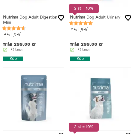
2 st = 10%
Nutrima
Dog Adult Digestion
Nutrima
Dog Adult Urinary
Mini
2 kg
8 kg
4 kg
2 kg
från
299,00
kr
från
299,00
kr
På lager.
På lager.
Köp
Köp
2 st = 10%