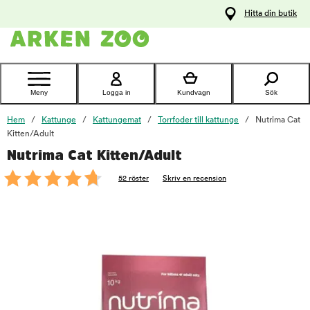
pa
Hitta din butik
ållet
Kontakta
kundtjänst
Meny
Logga in
Kundvagn
Sök
Hem
Kattunge
Kattungemat
Torrfoder till kattunge
Nutrima Cat
Kitten/Adult
Nutrima Cat Kitten/Adult
foo
52 röster
Skriv en recension