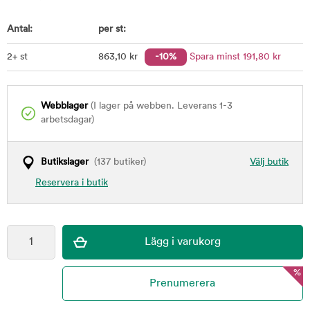
Antal:
per st:
2+ st
863
,10
kr
-10%
Spara minst
191
,80
kr
Webblager
(I lager på webben. Leverans 1-3
arbetsdagar)
Butikslager
(137 butiker)
Välj butik
Reservera i butik
%