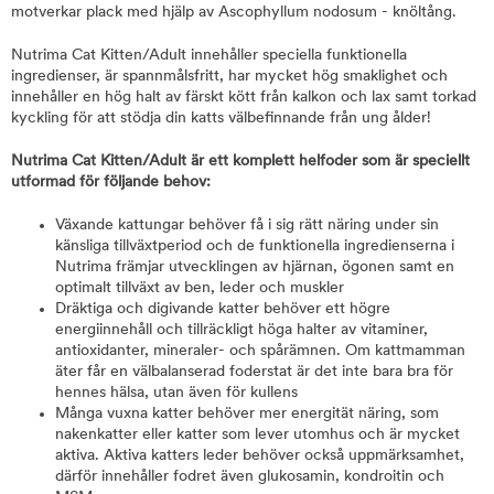
motverkar plack med hjälp av Ascophyllum nodosum - knöltång.
Nutrima Cat Kitten/Adult innehåller speciella funktionella
ingredienser, är spannmålsfritt, har mycket hög smaklighet och
innehåller en hög halt av färskt kött från kalkon och lax samt torkad
kyckling för att stödja din katts välbefinnande från ung ålder!
Nutrima Cat Kitten/Adult är ett komplett helfoder som är speciellt
utformad för följande behov:
Växande kattungar behöver få i sig rätt näring under sin
känsliga tillväxtperiod och de funktionella ingredienserna i
Nutrima främjar utvecklingen av hjärnan, ögonen samt en
optimalt tillväxt av ben, leder och muskler
Dräktiga och digivande katter behöver ett högre
energiinnehåll och tillräckligt höga halter av vitaminer,
antioxidanter, mineraler- och spårämnen. Om kattmamman
äter får en välbalanserad foderstat är det inte bara bra för
hennes hälsa, utan även för kullens
Många vuxna katter behöver mer energität näring, som
nakenkatter eller katter som lever utomhus och är mycket
aktiva. Aktiva katters leder behöver också uppmärksamhet,
därför innehåller fodret även glukosamin, kondroitin och