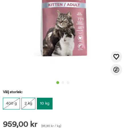
Välj storlek:
400 g
2 kg
10 kg
959,00
kr
(
95,90
kr
/ kg)