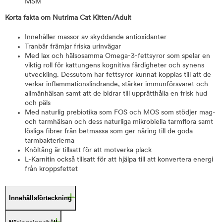
MSM
Korta fakta om Nutrima Cat Kitten/Adult
Innehåller massor av skyddande antioxidanter
Tranbär främjar friska urinvägar
Med lax och hälsosamma Omega-3-fettsyror som spelar en
viktig roll för kattungens kognitiva färdigheter och synens
utveckling. Dessutom har fettsyror kunnat kopplas till att de
verkar inflammationslindrande, stärker immunförsvaret och
allmänhälsan samt att de bidrar till upprätthålla en frisk hud
och päls
Med naturlig prebiotika som FOS och MOS som stödjer mag-
och tarmhälsan och dess naturliga mikrobiella tarmflora samt
lösliga fibrer från betmassa som ger näring till de goda
tarmbakterierna
Knöltång är tillsatt för att motverka plack
L-Karnitin också tillsatt för att hjälpa till att konvertera energi
från kroppsfettet
Innehållsförteckning