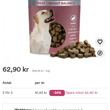
62,90
kr
(
419,33
kr
/ kg)
Antal:
per st:
3 för 2
41
,93
kr
-34%
Spara minst
62
,90
kr