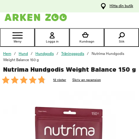
pa
Hitta din butik
ållet
Kontakta
kundtjänst
Meny
Logga in
Kundvagn
Sök
Hem
Hund
Hundgodis
Träningsgodis
Nutrima Hundgodis
Weight Balance 150 g
Nutrima Hundgodis Weight Balance 150 g
foo
12 röster
Skriv en recension