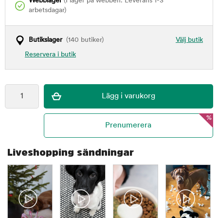
Webblager
(I lager på webben. Leverans 1-3
arbetsdagar)
Butikslager
(140 butiker)
Välj butik
Reservera i butik
%
Liveshopping sändningar