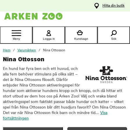
pa
Hitta din butik
ållet
Kontakta
kundtjänst
Meny
Logga in
Kundvagn
Sök
Hem
Varumärken
Nina Ottosson
Nina Ottosson
En hund har fyra ben och ett huvud, och
alla fem behöver stimulans på olika sätt –
det är Nina Ottosons filosofi. Därför
erbjuder Nina Ottosson aktiveringsspel för
hundar som aktiverar hundens kropp och knopp, och då hittar ett
stort utbud av dem hos oss på Arken Zoo! Välj och vraka bland
aktiveringsspel som faktiskt passar både hundar och katter – vilket
spel från Nina Ottosson blir ditt husdjurs favorit? Om Nina Ottosson
Det var när Nina Ottosson fick barn och mindre tid...
Visa
fortsättningen