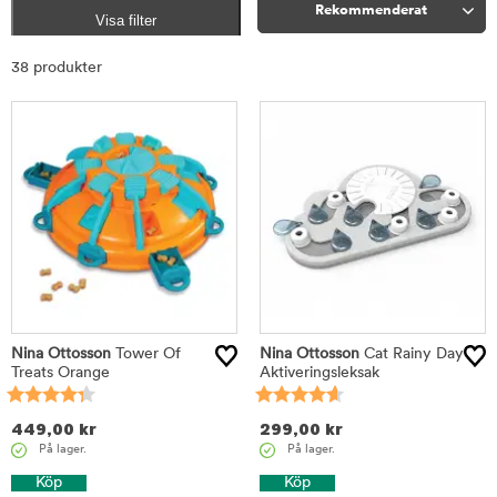
Rekommenderat
Visa filter
Sortera
38 produkter
Nina Ottosson
Tower Of
Nina Ottosson
Cat Rainy Day
Treats Orange
Aktiveringsleksak
449,00
kr
299,00
kr
På lager.
På lager.
Köp
Köp