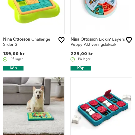
Nina Ottosson
Challenge
Nina Ottosson
Lickin' Layers
Slider S
Puppy Aktiveringsleksak
189,00
kr
229,00
kr
På lager.
På lager.
Köp
Köp