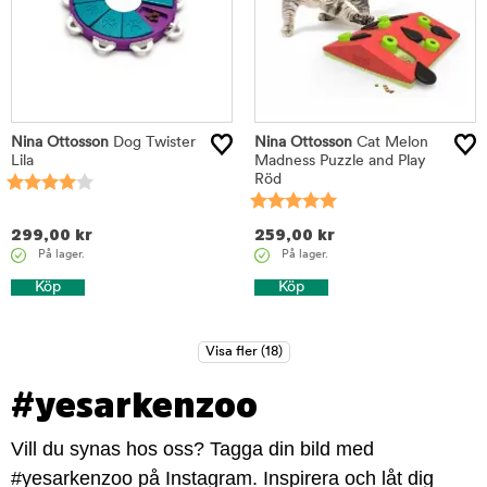
Nina Ottosson
Dog Twister
Nina Ottosson
Cat Melon
Lila
Madness Puzzle and Play
Röd
299,00
kr
259,00
kr
På lager.
På lager.
Köp
Köp
#yesarkenzoo
Vill du synas hos oss? Tagga din bild med
#yesarkenzoo på Instagram. Inspirera och låt dig