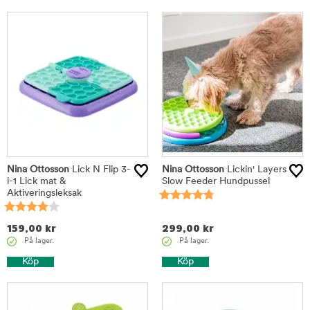
Nina Ottosson
Lick N Flip 3-
Nina Ottosson
Lickin' Layers
i-1 Lick mat &
Slow Feeder Hundpussel
Aktiveringsleksak
159,00
kr
299,00
kr
På lager.
På lager.
Köp
Köp