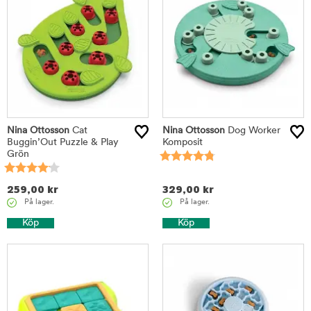
Nina Ottosson
Cat
Nina Ottosson
Dog Worker
Buggin’Out Puzzle & Play
Komposit
Grön
259,00
kr
329,00
kr
På lager.
På lager.
Köp
Köp