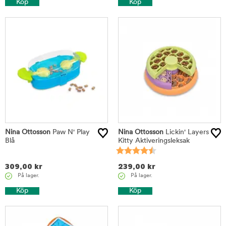
Köp
Köp
Nina Ottosson
Paw N' Play
Nina Ottosson
Lickin' Layers
Blå
Kitty Aktiveringsleksak
309,00
kr
239,00
kr
På lager.
På lager.
Köp
Köp