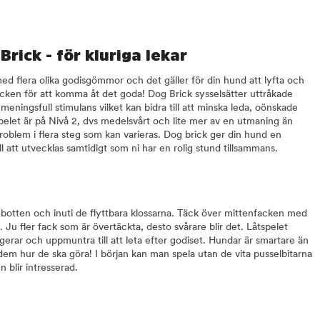
rick - för kluriga lekar
med flera olika godisgömmor och det gäller för din hund att lyfta och
ocken för att komma åt det goda! Dog Brick sysselsätter uttråkade
eningsfull stimulans vilket kan bidra till att minska leda, oönskade
elet är på Nivå 2, dvs medelsvårt och lite mer av en utmaning än
roblem i flera steg som kan varieras. Dog brick ger din hund en
l att utvecklas samtidigt som ni har en rolig stund tillsammans.
 i botten och inuti de flyttbara klossarna. Täck över mittenfacken med
 Ju fler fack som är övertäckta, desto svårare blir det. Låtspelet
gerar och uppmuntra till att leta efter godiset. Hundar är smartare än
em hur de ska göra! I början kan man spela utan de vita pusselbitarna
blir intresserad.