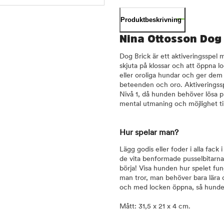
Produktbeskrivning
Nina Ottosson Dog B
Dog Brick är ett aktiveringsspel 
skjuta på klossar och att öppna l
eller oroliga hundar och ger dem m
beteenden och oro. Aktiveringssp
Nivå 1, då hunden behöver lösa p
mental utmaning och möjlighet til
Hur spelar man?
Lägg godis eller foder i alla fack
de vita benformade pusselbitarna.
börja! Visa hunden hur spelet fun
man tror, man behöver bara lära d
och med locken öppna, så hunden 
Mått: 31,5 x 21 x 4 cm.