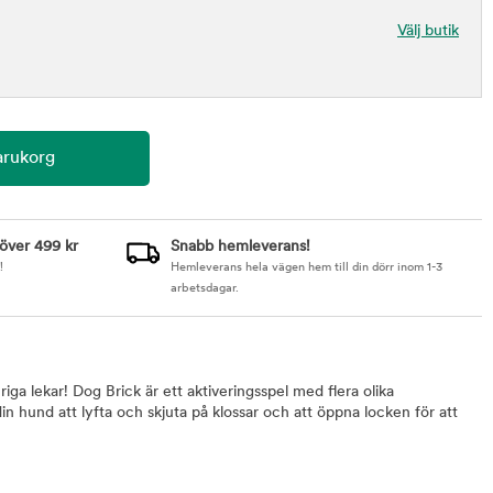
Välj butik
 över 499 kr
Snabb hemleverans!
!
Hemleverans hela vägen hem till din dörr inom 1-3
arbetsdagar.
iga lekar! Dog Brick är ett aktiveringsspel med flera olika
n hund att lyfta och skjuta på klossar och att öppna locken för att