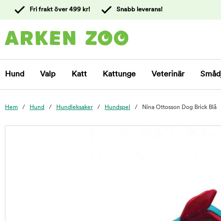
 till
Fri frakt över 499 kr!
Snabb leverans!
ållet
Kontakta
kundtjänst
Hund
Valp
Katt
Kattunge
Veterinär
Småd
Hem
Hund
Hundleksaker
Hundspel
Nina Ottosson Dog Brick Blå
foo