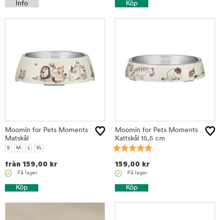
Info
Köp
Moomin for Pets Moments
Moomin for Pets Moments
Matskål
Kattskål 15,5 cm
S
M
L
XL
från
159,00
kr
159,00
kr
På lager.
På lager.
Köp
Köp