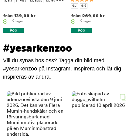
S, Blå
S, Rosa
M, Beige
M, Gul
Gul
Grå
L, Grå
XL, Grön
från
139,00
kr
från
269,00
kr
På lager.
På lager.
Köp
Köp
#yesarkenzoo
Vill du synas hos oss? Tagga din bild med
#yesarkenzoo på Instagram. Inspirera och låt dig
inspireras av andra.