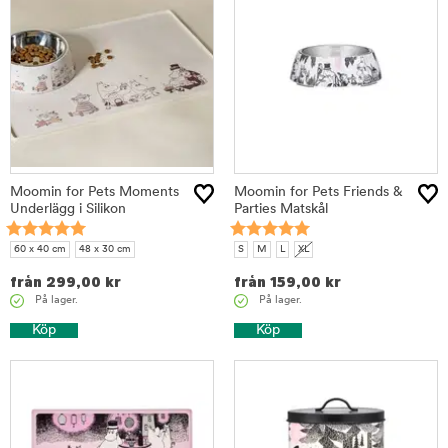
Moomin for Pets Moments
Moomin for Pets Friends &
Underlägg i Silikon
Parties Matskål
60 x 40 cm
48 x 30 cm
S
M
L
XL
från
299,00
kr
från
159,00
kr
På lager.
På lager.
Köp
Köp