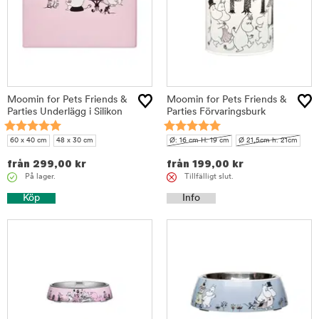
Moomin for Pets Friends &
Moomin for Pets Friends &
Parties Underlägg i Silikon
Parties Förvaringsburk
60 x 40 cm
48 x 30 cm
Ø: 16 cm H: 19 cm
Ø 21,5cm h. 21cm
från
299,00
kr
från
199,00
kr
På lager.
Tillfälligt slut.
Köp
Info