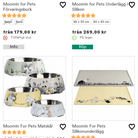
Moomin for Pets
Moomin for Pets Underlägg i
Förvaringsburk
Silikon
Beige
Rosa
48 x 30 cm
60 x 40 cm
från
179,00
kr
från
269,00
kr
Tillfälligt slut.
På lager.
Info
Köp
Moomin For Pets Matskål
Moomin For Pets
Silikonunderlägg
...