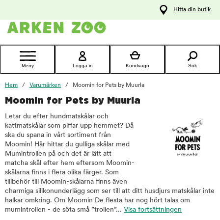
pa
Hitta din butik
ållet
Kontakta
kundtjänst
Meny
Logga in
Kundvagn
Sök
Hem
Varumärken
Moomin for Pets by Muurla
Moomin for Pets by Muurla
Letar du efter hundmatskålar och
kattmatskålar som piffar upp hemmet? Då
ska du spana in vårt sortiment från
Moomin! Här hittar du gulliga skålar med
Mumintrollen på och det är lätt att
matcha skål efter hem eftersom Moomin-
skålarna finns i flera olika färger. Som
tillbehör till Moomin-skålarna finns även
charmiga silikonunderlägg som ser till att ditt husdjurs matskålar inte
halkar omkring. Om Moomin De flesta har nog hört talas om
mumintrollen - de söta små ”trollen”...
Visa fortsättningen