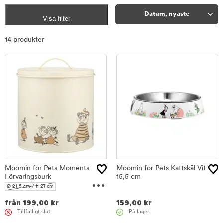
Datum, nyaste
Visa filter
Sortera
14 produkter
Moomin for Pets Moments
Moomin for Pets Kattskål Vit
Förvaringsburk
...
15,5 cm
Ø 21,5 cm / h 21 cm
Ø 16 cm / h 19 cm
från
199,00
kr
159,00
kr
Tillfälligt slut.
På lager.