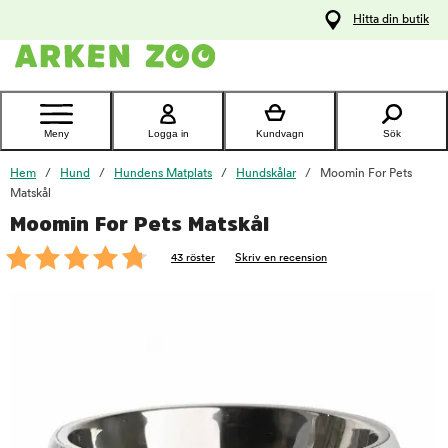
pa
Hitta din butik
ållet
Kontakta
kundtjänst
Meny
Logga in
Kundvagn
Sök
Hem
Hund
Hundens Matplats
Hundskålar
Moomin For Pets
Matskål
Moomin For Pets Matskål
foo
43 röster
Skriv en recension