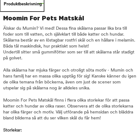
Produktbeskrivning
Moomin For Pets Matskål
Älskar du Mumin? Vi med! Dessa fina skålarna passar lika bra till
foder som till vatten, och självklart till både katter och hundar.
Skålarna består av en löstagbar rostfri skål och en hållare i melamin.
Båda tål maskindisk, hur praktiskt som helst!
Undertill sitter små gummifötter som ser till att skålarna står stadigt
på golvet.
Alla skålarna har mjuka färger och otroligt söta motiv - Mumin och
hans familj har en massa olika upptåg för sig! Kanske känner du igen
de olika temana från böckerna, även om just de scener som
utspelar sig på skålarna nog är alldeles unika.
Moomin For Pets Matskål finns i flera olika storlekar för att passa
katter och hundar av olika raser. Observera att de olika storlekarna
har olika färger och motiv. Välj utförande på hemsidan och bläddra
bland bilderna så att du ser vilken skål du får hem!
Storlekar: