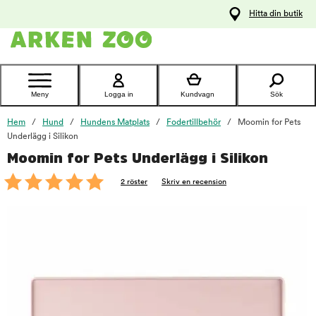
pa
Hitta din butik
ållet
Kontakta
kundtjänst
Meny
Logga in
Kundvagn
Sök
Hem
Hund
Hundens Matplats
Fodertillbehör
Moomin for Pets
Underlägg i Silikon
Moomin for Pets Underlägg i Silikon
foo
2 röster
Skriv en recension