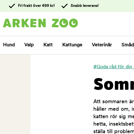
 till
Fri frakt över 499 kr!
Snabb leverans!
ållet
Kontakta
kundtjänst
Hund
Valp
Katt
Kattunge
Veterinär
Småd
#Goda råd för din 
Somm
Att sommaren är 
håller med om, i
katten rör sig m
hetta, insektsbe
ställa till probl