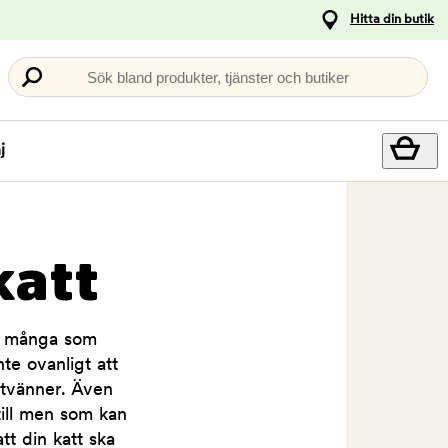
Hitta din butik
Sök bland produkter, tjänster och butiker
j
katt
et många som
te ovanligt att
ttvänner. Även
till men som kan
tt din katt ska