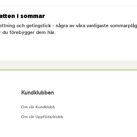
atten i sommar
ettning och getingstick - några av våra vanligaste sommarplå
r du förebygger dem här.
Kundklubben
Om vår Kundklubb
Om vår Uppfödarklubb