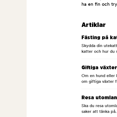
ha en fin och t
Artiklar
Fästing på kat
Skydda din utekatt
katter och hur du se
Giftiga växte
Om en hund eller k
om giftiga växter f
Resa utomlan
Ska du resa utomla
saker att tänka på