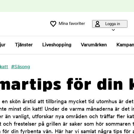
Mina favoriter
Logga in
jur
Tjänster
Liveshopping
Varumärken
Kampan
katt
#Säsong
artips för din 
en skön årstid att tillbringa mycket tid utomhus är d
nte minst din katt! Under de varma månaderna är det in
er än vanligt, utforskar nya områden och träffar fler ka
tt och frestelser på grillen är saker som hör sommaren 
em för din fyrbenta vän. Här har vi samlat några tips för a