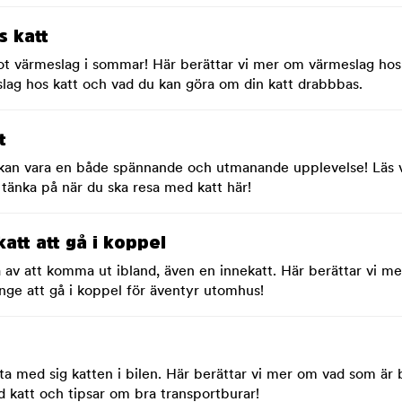
s katt
ot värmeslag i sommar! Här berättar vi mer om värmeslag hos
ag hos katt och vad du kan göra om din katt drabbbas.
t
 kan vara en både spännande och utmanande upplevelse! Läs v
 tänka på när du ska resa med katt här!
katt att gå i koppel
a av att komma ut ibland, även en innekatt. Här berättar vi me
tunge att gå i koppel för äventyr utomhus!
a med sig katten i bilen. Här berättar vi mer om vad som är 
d katt och tipsar om bra transportburar!