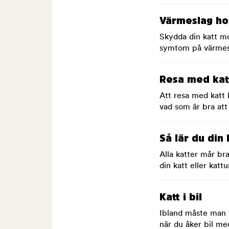
Värmeslag ho
Skydda din katt m
symtom på värmesl
Resa med kat
Att resa med katt
vad som är bra att
Så lär du din 
Alla katter mår br
din katt eller kat
Katt i bil
Ibland måste man t
när du åker bil me