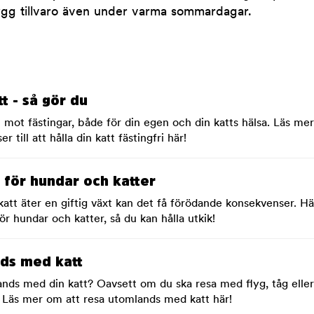
rygg tillvaro även under varma sommardagar.
t - så gör du
 mot fästingar, både för din egen och din katts hälsa. Läs me
r till att hålla din katt fästingfri här!
r för hundar och katter
att äter en giftig växt kan det få förödande konsekvenser. Hä
ör hundar och katter, så du kan hålla utkik!
ds med katt
nds med din katt? Oavsett om du ska resa med flyg, tåg eller 
. Läs mer om att resa utomlands med katt här!