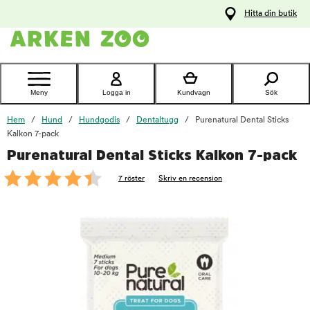
pa
Hitta din butik
ållet
Kontakta
kundtjänst
Meny
Logga in
Kundvagn
Sök
Hem
Hund
Hundgodis
Dentaltugg
Purenatural Dental Sticks
Kalkon 7-pack
Purenatural Dental Sticks Kalkon 7-pack
foo
7 röster
Skriv en recension