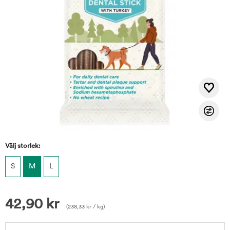
Välj storlek:
S
M
L
42,90
kr
(
238,33
kr
/ kg)