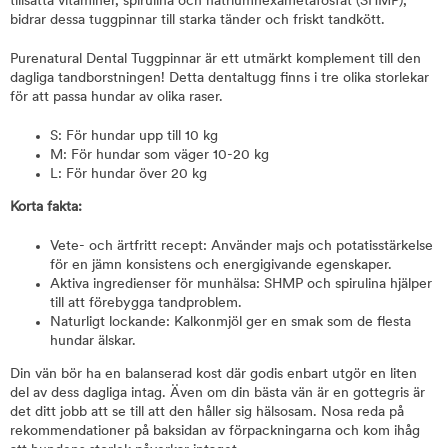
tillsatta vitaminer, spirulina och natriumhexametafosfat (SHMP),
bidrar dessa tuggpinnar till starka tänder och friskt tandkött.
Purenatural Dental Tuggpinnar är ett utmärkt komplement till den
dagliga tandborstningen! Detta dentaltugg finns i tre olika storlekar
för att passa hundar av olika raser.
S: För hundar upp till 10 kg
M: För hundar som väger 10-20 kg
L: För hundar över 20 kg
Korta fakta:
Vete- och ärtfritt recept: Använder majs och potatisstärkelse
för en jämn konsistens och energigivande egenskaper.
Aktiva ingredienser för munhälsa: SHMP och spirulina hjälper
till att förebygga tandproblem.
Naturligt lockande: Kalkonmjöl ger en smak som de flesta
hundar älskar.
Din vän bör ha en balanserad kost där godis enbart utgör en liten
del av dess dagliga intag. Även om din bästa vän är en gottegris är
det ditt jobb att se till att den håller sig hälsosam. Nosa reda på
rekommendationer på baksidan av förpackningarna och kom ihåg