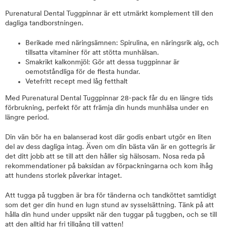
Purenatural Dental Tuggpinnar är ett utmärkt komplement till den
dagliga tandborstningen.
Berikade med näringsämnen: Spirulina, en näringsrik alg, och
tillsatta vitaminer för att stötta munhälsan.
Smakrikt kalkonmjöl: Gör att dessa tuggpinnar är
oemotståndliga för de flesta hundar.
Vetefritt recept med låg fetthalt
Med Purenatural Dental Tuggpinnar 28-pack får du en längre tids
förbrukning, perfekt för att främja din hunds munhälsa under en
längre period.
Din vän bör ha en balanserad kost där godis enbart utgör en liten
del av dess dagliga intag. Även om din bästa vän är en gottegris är
det ditt jobb att se till att den håller sig hälsosam. Nosa reda på
rekommendationer på baksidan av förpackningarna och kom ihåg
att hundens storlek påverkar intaget.
Att tugga på tuggben är bra för tänderna och tandköttet samtidigt
som det ger din hund en lugn stund av sysselsättning. Tänk på att
hålla din hund under uppsikt när den tuggar på tuggben, och se till
att den alltid har fri tillgång till vatten!