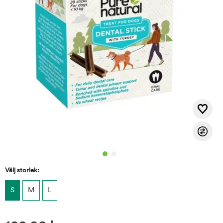
Välj storlek:
S
M
L