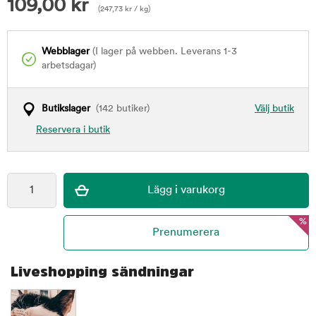
109,00
kr
(
247,73
kr
/ kg)
Webblager
(I lager på webben. Leverans 1-3
arbetsdagar)
Butikslager
(142 butiker)
Välj butik
Reservera i butik
%
Liveshopping sändningar