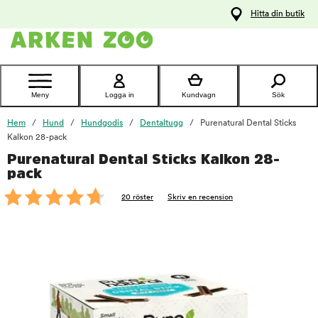
pa
Hitta din butik
ållet
Kontakta
kundtjänst
Meny
Logga in
Kundvagn
Sök
Hem
Hund
Hundgodis
Dentaltugg
Purenatural Dental Sticks
Kalkon 28-pack
Purenatural Dental Sticks Kalkon 28-
foo
pack
20 röster
Skriv en recension