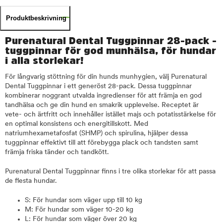
Produktbeskrivning
Purenatural Dental Tuggpinnar 28-pack -
tuggpinnar för god munhälsa, för hundar
i alla storlekar!
För långvarig stöttning för din hunds munhygien, välj Purenatural
Dental Tuggpinnar i ett generöst 28-pack. Dessa tuggpinnar
kombinerar noggrant utvalda ingredienser för att främja en god
tandhälsa och ge din hund en smakrik upplevelse. Receptet är
vete- och ärtfritt och innehåller istället majs och potatisstärkelse för
en optimal konsistens och energitillskott. Med
natriumhexametafosfat (SHMP) och spirulina, hjälper dessa
tuggpinnar effektivt till att förebygga plack och tandsten samt
främja friska tänder och tandkött.
Purenatural Dental Tuggpinnar finns i tre olika storlekar för att passa
de flesta hundar.
S: För hundar som väger upp till 10 kg
M: För hundar som väger 10-20 kg
L: För hundar som väger över 20 kg