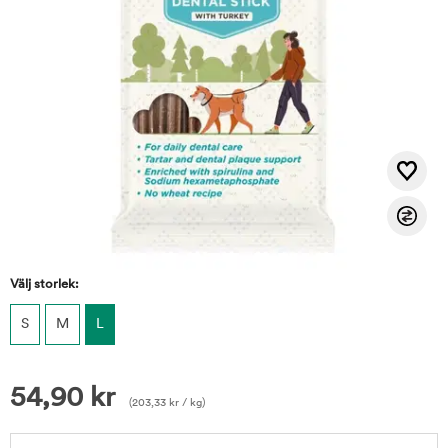
Välj storlek:
S
M
L
54,90
kr
(
203,33
kr
/ kg)