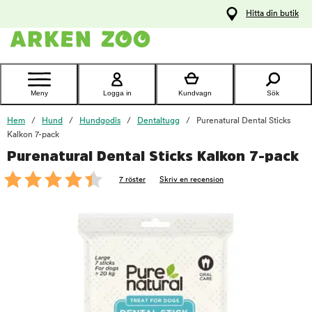
pa
Hitta din butik
ållet
Kontakta
kundtjänst
Meny
Logga in
Kundvagn
Sök
Hem
Hund
Hundgodis
Dentaltugg
Purenatural Dental Sticks
Kalkon 7-pack
Purenatural Dental Sticks Kalkon 7-pack
foo
7 röster
Skriv en recension