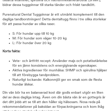
tillsatta vitaminer, spirulina och natriumhexametafosfat (SHMP),
bidrar dessa tuggpinnar till starka tänder och friskt tandkött.
Purenatural Dental Tuggpinnar är ett utmärkt komplement till den
dagliga tandborstningen! Detta dentaltugg finns i tre olika storlekar
för att passa hundar av olika raser.
S: För hundar upp till 10 kg
M: För hundar som väger 10-20 kg
L: För hundar över 20 kg
Korta fakta:
Vete- och ärtfritt recept: Använder majs och potatisstärkelse
för en jämn konsistens och energigivande egenskaper.
Aktiva ingredienser för munhälsa: SHMP och spirulina hjälper
till att förebygga tandproblem.
Naturligt lockande: Kalkonmjöl ger en smak som de flesta
hundar älskar.
Din vän bör ha en balanserad kost där godis enbart utgör en liten
del av dess dagliga intag. Även om din bästa vän är en gottegris är
det ditt jobb att se till att den håller sig hälsosam. Nosa reda på
rekommendationer på baksidan av förpackningarna och kom ihåg