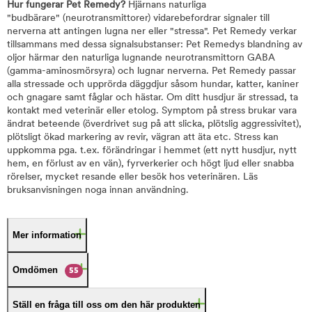
Hur fungerar Pet Remedy?
Hjärnans naturliga
"budbärare" (neurotransmittorer) vidarebefordrar signaler till
nerverna att antingen lugna ner eller "stressa". Pet Remedy verkar
tillsammans med dessa signalsubstanser: Pet Remedys blandning av
oljor härmar den naturliga lugnande neurotransmittorn GABA
(gamma-aminosmörsyra) och lugnar nerverna. Pet Remedy passar
alla stressade och upprörda däggdjur såsom hundar, katter, kaniner
och gnagare samt fåglar och hästar. Om ditt husdjur är stressad, ta
kontakt med veterinär eller etolog. Symptom på stress brukar vara
ändrat beteende (överdrivet sug på att slicka, plötslig aggressivitet),
plötsligt ökad markering av revir, vägran att äta etc. Stress kan
uppkomma pga. t.ex. förändringar i hemmet (ett nytt husdjur, nytt
hem, en förlust av en vän), fyrverkerier och högt ljud eller snabba
rörelser, mycket resande eller besök hos veterinären. Läs
bruksanvisningen noga innan användning.
Mer information
Omdömen
55
Ställ en fråga till oss om den här produkten