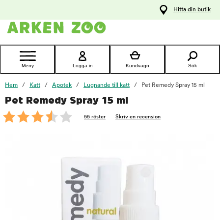
pa
Hitta din butik
ållet
Kontakta
kundtjänst
Meny
Logga in
Kundvagn
Sök
Hem
Katt
Apotek
Lugnande till katt
Pet Remedy Spray 15 ml
Pet Remedy Spray 15 ml
foo
55 röster
Skriv en recension