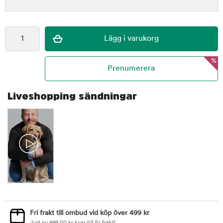
%
Liveshopping sändningar
Fri frakt till ombud vid köp över 499 kr
Just nu
499,00
kr
kvar till fri frakt!