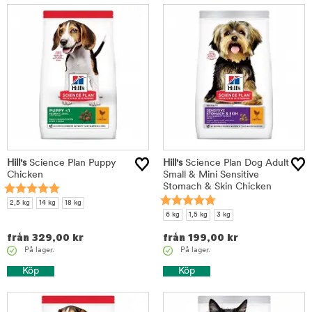
Hill's
Science Plan Puppy
Hill's
Science Plan Dog Adult
Chicken
Small & Mini Sensitive
Stomach & Skin Chicken
2,5 kg
14 kg
18 kg
6 kg
1,5 kg
3 kg
från
329,00
kr
från
199,00
kr
På lager.
På lager.
Köp
Köp