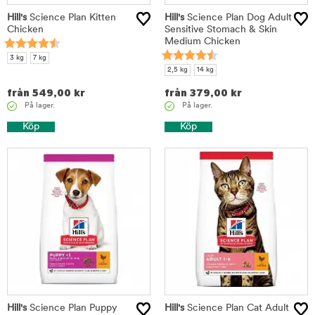
Hill's
Science Plan Kitten
Hill's
Science Plan Dog Adult
Chicken
Sensitive Stomach & Skin
Medium Chicken
3 kg
7 kg
2,5 kg
14 kg
från
549,00
kr
från
379,00
kr
På lager.
På lager.
Köp
Köp
Hill's
Science Plan Puppy
Hill's
Science Plan Cat Adult