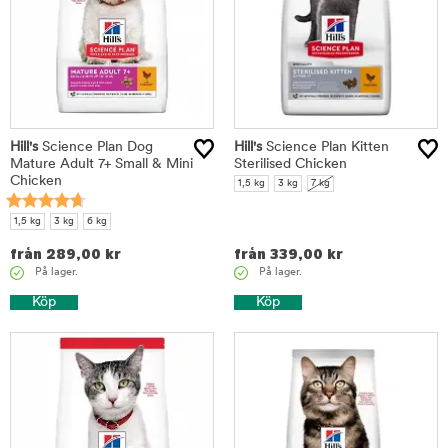
Hill's
Science Plan Dog
Hill's
Science Plan Kitten
Mature Adult 7+ Small & Mini
Sterilised Chicken
Chicken
1,5 kg
3 kg
7 kg
1,5 kg
3 kg
6 kg
från
289,00
kr
från
339,00
kr
På lager.
På lager.
Köp
Köp