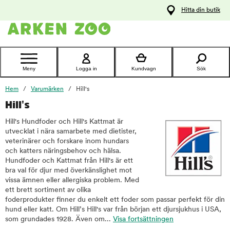
pa
Hitta din butik
ållet
Kontakta
kundtjänst
Meny
Logga in
Kundvagn
Sök
Hem
Varumärken
Hill's
Hill's
Hill's Hundfoder och Hill's Kattmat är
utvecklat i nära samarbete med dietister,
veterinärer och forskare inom hundars
och katters näringsbehov och hälsa.
Hundfoder och Kattmat från Hill's är ett
bra val för djur med överkänslighet mot
vissa ämnen eller allergiska problem. Med
ett brett sortiment av olika
foderprodukter finner du enkelt ett foder som passar perfekt för din
hund eller katt. Om Hill’s Hill's var från början ett djursjukhus i USA,
som grundades 1928. Även om...
Visa fortsättningen