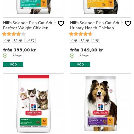
Hill's
Science Plan Cat Adult
Hill's
Science Plan Cat Adult
Perfect Weight Chicken
Urinary Health Chicken
7 kg
1,5 kg
2,5 kg
7 kg
1,5 kg
3 kg
från
399,00
kr
från
349,00
kr
På lager.
På lager.
Köp
Köp