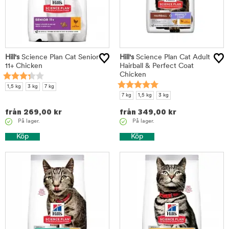
Hill's
Science Plan Cat Senior
Hill's
Science Plan Cat Adult
11+ Chicken
Hairball & Perfect Coat
Chicken
1,5 kg
3 kg
7 kg
7 kg
1,5 kg
3 kg
från
269,00
kr
från
349,00
kr
På lager.
På lager.
Köp
Köp