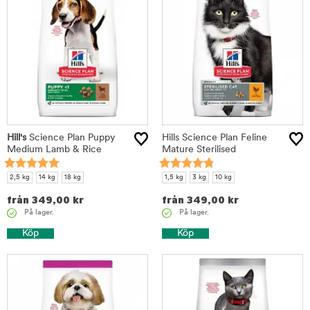
Hill's
Science Plan Puppy
Hills Science Plan Feline
Medium Lamb & Rice
Mature Sterilised
2,5 kg
14 kg
18 kg
1,5 kg
3 kg
10 kg
från
349,00
kr
från
349,00
kr
På lager.
På lager.
Köp
Köp