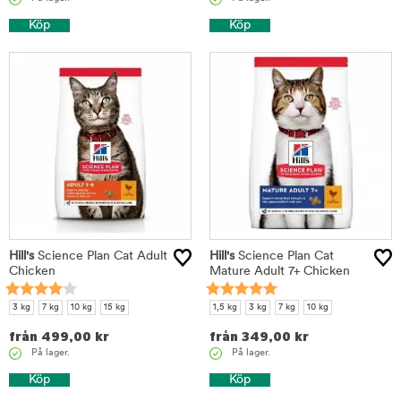
Köp
Köp
Hill's
Science Plan Cat Adult
Hill's
Science Plan Cat
Chicken
Mature Adult 7+ Chicken
3 kg
7 kg
10 kg
15 kg
1,5 kg
3 kg
7 kg
10 kg
från
499,00
kr
från
349,00
kr
På lager.
På lager.
Köp
Köp