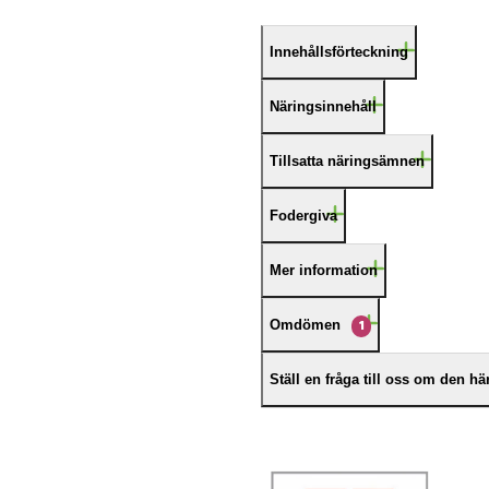
Innehållsförteckning
Näringsinnehåll
Tillsatta näringsämnen
Fodergiva
Mer information
Omdömen
1
Ställ en fråga till oss om den h