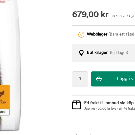
679,00
kr
(
97,00
kr
/ kg)
Webblager
(Bara ett fåtal 
Butikslager
(Ej i lager)
Fri frakt till ombud vid köp
Just nu
499,00
kr
kvar till fri frakt