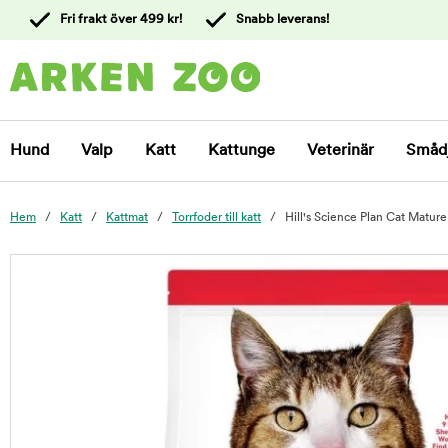
 till
Fri frakt över 499 kr!
Snabb leverans!
ållet
Kontakta
kundtjänst
Hund
Valp
Katt
Kattunge
Veterinär
Småd
Hem
Katt
Kattmat
Torrfoder till katt
Hill's Science Plan Cat Matur
foo