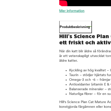
Mer information
Produktbeskrivning
Hill's Science Plan
ett friskt och aktiv
När din katt blir äldre så föränd
är ett vetenskapligt utvecklat tor
äldre katter.
Kyckling av hög kvalitet – 
Taurin – stödjer hjärtats fu
Omega-3 och -6 – främjar f
Antioxidanter (vitamin E &
Balanserade mineraler – st
Naturliga fibrer – för en 
Hill's Science Plan Cat Mature Ad
konstgjorda färgämnen eller konse