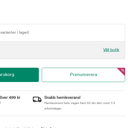
varianter i lager)
Välj butik
%
 över 499 kr
Snabb hemleverans!
!
Hemleverans hela vägen hem till din dörr inom 1-3
arbetsdagar.