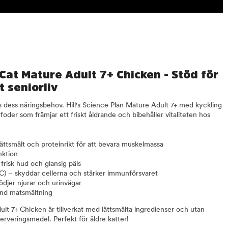
 Cat Mature Adult 7+ Chicken - Stöd för
t seniorliv
ras dess näringsbehov. Hill's Science Plan Mature Adult 7+ med kyckling
rfoder som främjar ett friskt åldrande och bibehåller vitaliteten hos
lättsmält och proteinrikt för att bevara muskelmassa
nktion
risk hud och glansig päls
 C) – skyddar cellerna och stärker immunförsvaret
ödjer njurar och urinvägar
sund matsmältning
ult 7+ Chicken är tillverkat med lättsmälta ingredienser och utan
rveringsmedel. Perfekt för äldre katter!