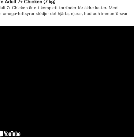
ure Adult 7+ Chicken
(7 kg)
ult 7+ Chicken är ett komplett torrfoder för äldre katter. Med
ch omega-fettsyror stödjer det hjärta, njurar, hud och immunförsvar –