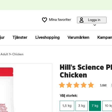
Mina favoriter
Logga in
jur
Tjänster
Liveshopping
Varumärken
Kampan
e Adult 7+ Chicken
Hill's Science 
Chicken
1 röst
Välj storlek:
1,5 kg
3 kg
7 kg
10 k