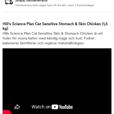
Snabb hemleverans!
Hemleverans hela vägen hem till din dörr inom 1-3 arbetsdagar.
Hill's Science Plan Cat Sensitive Stomach & Skin Chicken
(1,5
kg)
Hills Science Plan Cat Sensitive Skin & Stomach Chicken är ett
foder för vuxna katter med känslig mage och hud. Fodret
balanserar tarmfloran och reglerar matsmältningen.