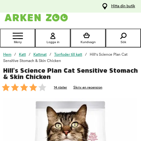
pa
Hitta din butik
ållet
Kontakta
kundtjänst
Meny
Logga in
Kundvagn
Sök
Hem
Katt
Kattmat
Torrfoder till katt
Hill's Science Plan Cat
Sensitive Stomach & Skin Chicken
Hill's Science Plan Cat Sensitive Stomach
foo
& Skin Chicken
14 röster
Skriv en recension