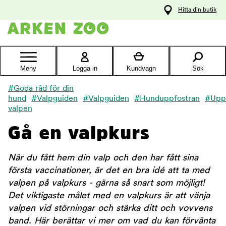
pa
Hitta din butik
ållet
Kontakta
kundtjänst
Meny
Logga in
Kundvagn
Sök
#Goda råd för din
hund
#Valpguiden
#Valpguiden
#Hunduppfostran
#Uppf
valpen
Gå en valpkurs
När du fått hem din valp och den har fått sina
första vaccinationer, är det en bra idé att ta med
valpen på valpkurs - gärna så snart som möjligt!
Det viktigaste målet med en valpkurs är att vänja
valpen vid störningar och stärka ditt och vovvens
band. Här berättar vi mer om vad du kan förvänta