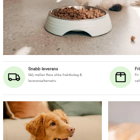
Snabb leverans
Fr
Välj mellan flera olika fraktbolag &
Fri
leveransalternativ
val