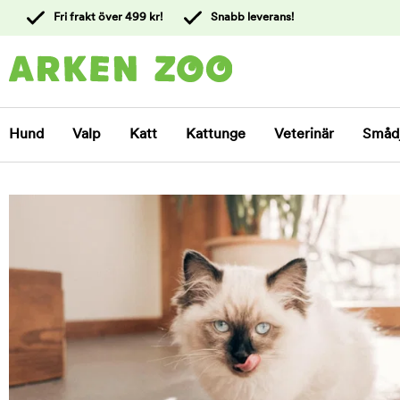
 till
Fri frakt över 499 kr!
Snabb leverans!
ållet
Kontakta
kundtjänst
Hund
Valp
Katt
Kattunge
Veterinär
Småd