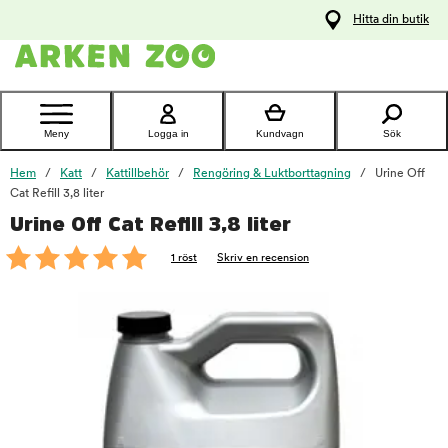
pa
Hitta din butik
ållet
Kontakta
kundtjänst
Meny
Logga in
Kundvagn
Sök
Hem
Katt
Kattillbehör
Rengöring & Luktborttagning
Urine Off
Cat Refill 3,8 liter
Urine Off Cat Refill 3,8 liter
foo
1 röst
Skriv en recension