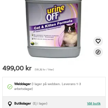
499,00
kr
(
131,32
kr
/ liter)
Webblager
(I lager på webben. Leverans 1-3
arbetsdagar)
Butikslager
(Ej i lager)
Välj butik