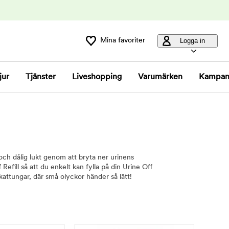
Mina favoriter
Logga in
jur
Tjänster
Liveshopping
Varumärken
Kampan
och dålig lukt genom att bryta ner urinens
Refill så att du enkelt kan fylla på din Urine Off
t kattungar, där små olyckor händer så lätt!