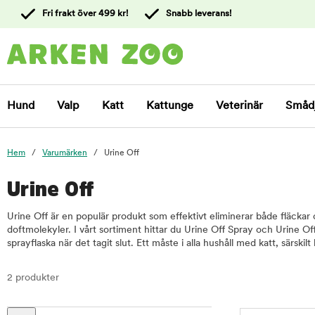
 till
Fri frakt över 499 kr!
Snabb leverans!
ållet
Kontakta
kundtjänst
Hund
Valp
Katt
Kattunge
Veterinär
Småd
Hem
Varumärken
Urine Off
Urine Off
Urine Off är en populär produkt som effektivt eliminerar både fläckar 
doftmolekyler. I vårt sortiment hittar du Urine Off Spray och Urine Off 
sprayflaska när det tagit slut. Ett måste i alla hushåll med katt, särskil
2 produkter