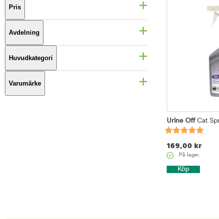
Pris
Avdelning
Huvudkategori
Varumärke
Urine Off
Cat Sp
169,00
kr
På lager.
Köp