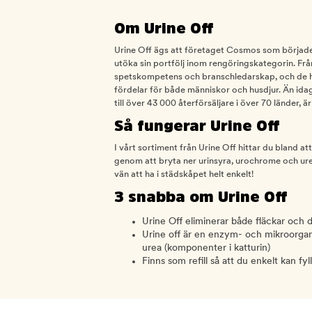
Om Urine Off
Urine Off ägs att företaget Cosmos som började
utöka sin portfölj inom rengöringskategorin. Frå
spetskompetens och branschledarskap, och de h
fördelar för både människor och husdjur. Än ida
till över 43 000 återförsäljare i över 70 länder,
Så fungerar Urine Off
I vårt sortiment från Urine Off hittar du bland at
genom att bryta ner urinsyra, urochrome och urea
vän att ha i städskåpet helt enkelt!
3 snabba om Urine Off
Urine Off eliminerar både fläckar och då
Urine off är en enzym- och mikroorga
urea (komponenter i katturin)
Finns som refill så att du enkelt kan fyl