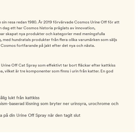
 sin resa redan 1980. År 2019 förvärvade Cosmos Urine Off för att
n dag ett har Cosmos historia präglats av innovation,
ar skapat nya produkter och kategorier med meningsfulla
g, med hundratals produkter från flera olika varumärken som säljs
 är Cosmos fortfarande på jakt efter det nya och nästa.
t Urine Off Cat Spray som effektivt tar bort fläckar efter kattkiss
, vilket är tre komponenter som finns i urin från katter. En god
lig lukt från kattkiss
nism-baserad lösning som bryter ner urinsyra, urochrome och
la på din Urine Off Spray när den tagit slut