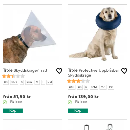
Trixie
Skyddskrage/Tratt
Trixie
Protective Uppblåsbar
Skyddskrage
XS
xs/s
S
s/m
M
L
l/xl
XXS
XS
S
S/M
m/l
l/xl
från
51,90
kr
från
139,00
kr
På lager.
På lager.
Köp
Köp