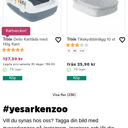
Kattveckor!
Trixie
Delio Kattlåda med
Trixie
Tikskyddsinlägg 10 st
Hög Kant
S
M
l/xl
127,20
kr
från
25,90
kr
Lägsta pris senaste 30 dagar: 159.00.
På lager.
På lager.
Köp
Köp
#yesarkenzoo
Vill du synas hos oss? Tagga din bild med