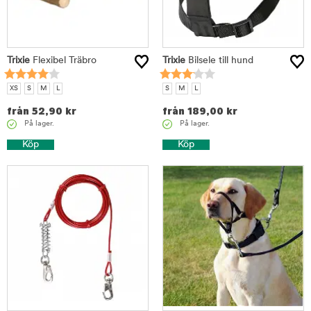
Trixie
Flexibel Träbro
Trixie
Bilsele till hund
XS
S
M
L
S
M
L
från
52,90
kr
från
189,00
kr
På lager.
På lager.
Köp
Köp