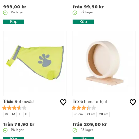
999,00
kr
från
99,90
kr
På lager.
På lager.
Köp
Köp
Trixie
Reflexväst
Trixie
hamsterhjul
XS
M
L
XL
33 cm
21 cm
28 cm
från
79,90
kr
från
209,00
kr
På lager.
På lager.