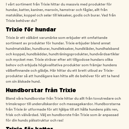
I vårt sortiment från Trixie hittar du massvis med produkter för
hundar, katter, kaniner, marsvin, hamstrar och fåglar, allt från
matskålar, koppel och selar till leksaker, godis och burar. Vad från
Trixie behöver du?
Trixie för hundar
Trixie är ett välkänt varumärke som erbjuder ett omfattande
sortiment av produkter för hundar. Trixie erbjuder bland annat
hundmatskålar, hundburar, hundleksaker, hundkläder, hundhalsband
och koppel, hundbäddar, hundträningsprodukter, hundvårdsartiklar
och mycket mer. Trixie strävar efter att tillgodose hundars olika
behov och erbjuda högkvalitativa produkter som främjar hundens
välbefinnande och glädje. Här hittar du ett brett utbud av Trixie-
produkter så att hundägare kan hitta allt de behöver för att ta hand
om sin älskade hund.
Hundborstar från Trixie
Bland våra hundborstar från Trixie hittar du allt från tovutredare och
trimskrapor till underullskardor och massagekardor. Hundborstarna
från Trixie är utformade för att hjälpa till att hålla hundens päls ren,
frisk och välvårdad. Välj en hundborste från Trixie som är anpassad
för din hunds pälsstruktur och ras!