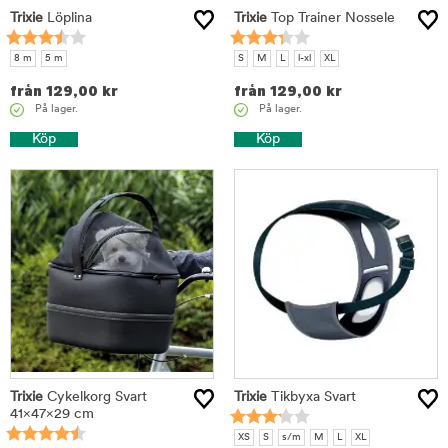
Trixie
Löplina
Trixie
Top Trainer Nossele
8 m
5 m
S
M
L
l-xl
XL
från
129,00
kr
från
129,00
kr
På lager.
På lager.
Köp
Köp
Trixie
Cykelkorg Svart
Trixie
Tikbyxa Svart
41×47×29 cm
XS
S
s/m
M
L
XL