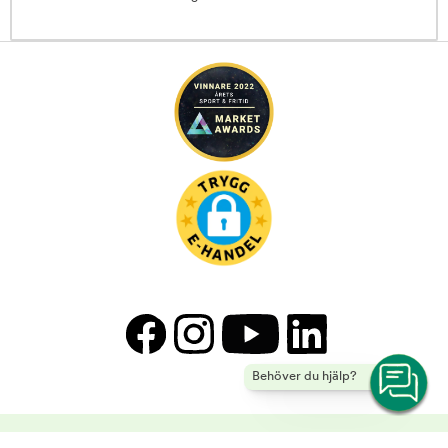
Behöver du hjälp?
Trixie - Kvalitetsprodukter till hundar, katter & smådjur | Arken Zoo -