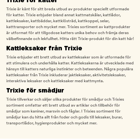
Trixie för katter
Trixie är känt för sitt breda utbud av produkter speciellt utformade
för katter. Trixie erbjuder bland annat kattmatskålar, kattlådor,
kattleksaker, kattbäddar, kattklösträd, kattkoppel, selar,
katttransporter och mycket mer. Trixies sortiment av kattprodukter
är utformat för att tillgodose katters unika behov och främja deras
välbefinnande och lekfullhet. Hitta rätt Trixie-produkt för din katt här!
Kattleksaker från Trixie
Trixie erbjuder ett brett utbud av kattleksaker som är utformade för
att stimulera och underhålla katter. Kattleksakerna är utvecklade med
hänsyn till katters naturliga instinkter och beteenden. Några populära
kattleksaker från Trixie inkluderar jaktleksaker, aktivitetsleksaker,
interaktiva leksaker och kattleksaker med kattmynta.
Trixie för smådjur
Trixie tillverkar och säljer olika produkter för smådjur och Trixies
sortiment omfattar ett brett utbud av artiklar och tillbehör för
smådjur som kaniner, marsvin och fåglar. I Trixies sortiment för
smådjur kan du hitta allt från foder och godis till leksaker, burar,
transportlådor, hygienprodukter och mycket mer.