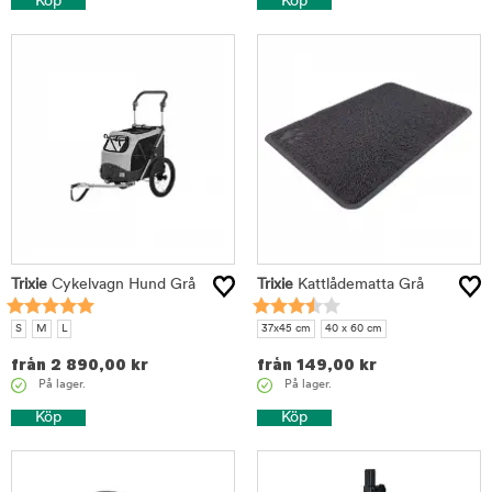
Köp
Köp
Trixie
Cykelvagn Hund Grå
Trixie
Kattlådematta Grå
S
M
L
37x45 cm
40 x 60 cm
från
2 890,00
kr
från
149,00
kr
På lager.
På lager.
Köp
Köp