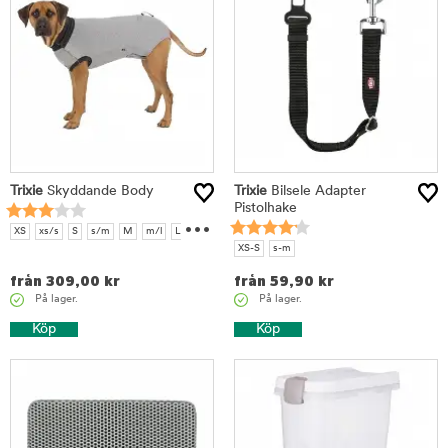
Trixie
Skyddande Body
Trixie
Bilsele Adapter
Pistolhake
...
XS
xs/s
S
s/m
M
m/l
L
XS-S
s-m
l/xl
från
309,00
kr
från
59,90
kr
På lager.
På lager.
Köp
Köp