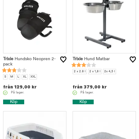
Trixie
Hundsko Neopren 2-
Trixie
Hund Matbar
pack
2 x 2.8 l
2 x 1,8 l
2x 4,5 l
S
M
L
XL
XXL
från
129,00
kr
från
379,00
kr
På lager.
På lager.
Köp
Köp