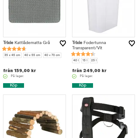
Trixie
Kattlådematta Grå
Trixie
Fodertunna
Transparent/Vit
35 x 45 cm
40 x 55 cm
40 × 70 cm
40 l
15 l
25 l
från
159,00
kr
från
249,00
kr
På lager.
På lager.
Köp
Köp