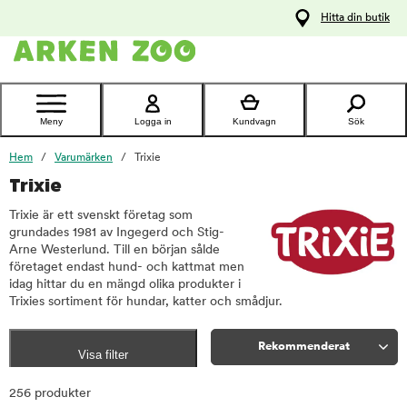
pa
Hitta din butik
ållet
Kontakta
kundtjänst
Meny
Logga in
Kundvagn
Sök
Hem
Varumärken
Trixie
Trixie
Trixie är ett svenskt företag som
grundades 1981 av Ingegerd och Stig-
Arne Westerlund. Till en början sålde
företaget endast hund- och kattmat men
idag hittar du en mängd olika produkter i
Trixies sortiment för hundar, katter och smådjur.
Rekommenderat
Visa filter
Sortera
256 produkter