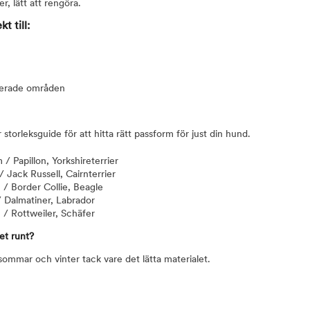
er, lätt att rengöra.
t till:
kerade områden
torleksguide för att hitta rätt passform för just din hund.
 Papillon, Yorkshireterrier
Jack Russell, Cairnterrier
/ Border Collie, Beagle
 Dalmatiner, Labrador
/ Rottweiler, Schäfer
et runt?
ommar och vinter tack vare det lätta materialet.