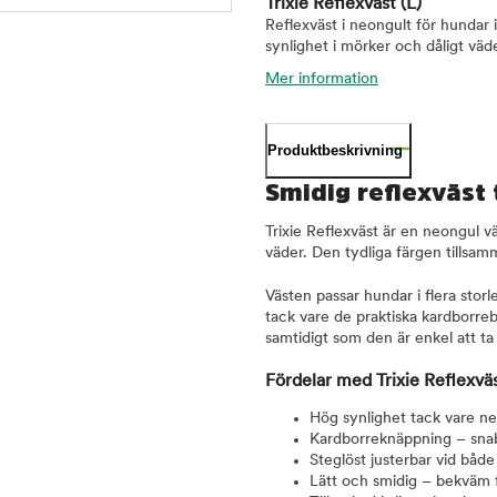
Trixie Reflexväst
(L)
Reflexväst i neongult för hundar 
synlighet i mörker och dåligt väde
Mer information
Produktbeskrivning
Smidig reflexväst t
Trixie Reflexväst är en neongul v
väder. Den tydliga färgen tillsamm
Västen passar hundar i flera storl
tack vare de praktiska kardborreb
samtidigt som den är enkel att t
Fördelar med Trixie Reflexvä
Hög synlighet tack vare ne
Kardborreknäppning – snab
Steglöst justerbar vid båd
Lätt och smidig – bekväm fö