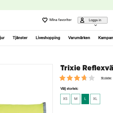
Mina favoriter
Logga in
jur
Tjänster
Liveshopping
Varumärken
Kampan
Trixie Reflexv
19 röster
Välj storlek:
XS
M
L
XL