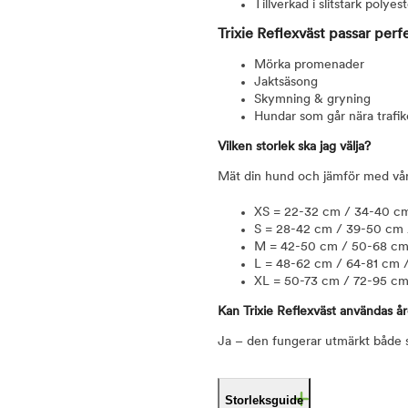
Tillverkad i slitstark polyest
Trixie Reflexväst passar perfek
Mörka promenader
Jaktsäsong
Skymning & gryning
Hundar som går nära trafi
Vilken storlek ska jag välja?
Mät din hund och jämför med vår s
XS = 22-32 cm / 34-40 cm /
S = 28-42 cm / 39-50 cm / 
M = 42-50 cm / 50-68 cm 
L = 48-62 cm / 64-81 cm /
XL = 50-73 cm / 72-95 cm 
Kan Trixie Reflexväst användas år
Ja – den fungerar utmärkt både s
Storleksguide