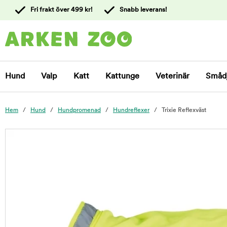
 till
Fri frakt över 499 kr!
Snabb leverans!
ållet
Kontakta
kundtjänst
Hund
Valp
Katt
Kattunge
Veterinär
Småd
Hem
Hund
Hundpromenad
Hundreflexer
Trixie Reflexväst
foo