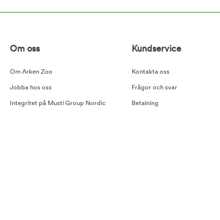
Om oss
Kundservice
Om Arken Zoo
Kontakta oss
Jobba hos oss
Frågor och svar
Integritet på Musti Group Nordic
Betalning
Goda råd
Leverans
Cookiepolicy
Retur
Tillgänglighetsredogörelse
Köpvillkor
Våra samarbetspartners
Pressmeddelande Arken Zoo