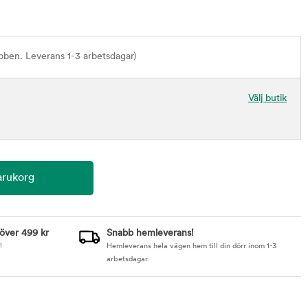
bben. Leverans 1-3 arbetsdagar)
Välj butik
 över 499 kr
Snabb hemleverans!
!
Hemleverans hela vägen hem till din dörr inom 1-3
arbetsdagar.