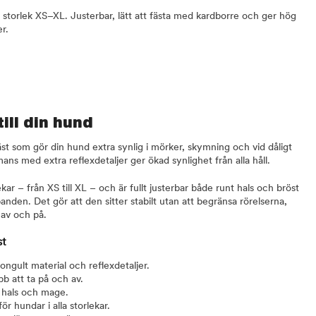
i storlek XS–XL. Justerbar, lätt att fästa med kardborre och ger hög
r.
ill din hund
äst som gör din hund extra synlig i mörker, skymning och vid dåligt
ans med extra reflexdetaljer ger ökad synlighet från alla håll.
ekar – från XS till XL – och är fullt justerbar både runt hals och bröst
anden. Det gör att den sitter stabilt utan att begränsa rörelserna,
a av och på.
st
ongult material och reflexdetaljer.
b att ta på och av.
e hals och mage.
r hundar i alla storlekar.