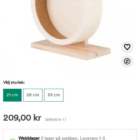
Välj storlek:
21 cm
28 cm
33 cm
209,00
kr
(
209,00
kr
/ )
Webblager
(I lager på webben. Leverans 1-3