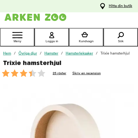
pa
Hitta din butik
ållet
Kontakta
kundtjänst
Meny
Logga in
Kundvagn
Sök
Hem
Övriga djur
Hamster
Hamsterleksaker
Trixie hamsterhjul
Trixie hamsterhjul
foo
25 röster
Skriv en recension