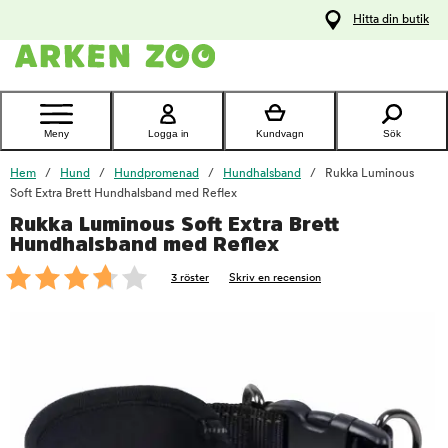
pa
Hitta din butik
ållet
Kontakta
kundtjänst
Meny
Logga in
Kundvagn
Sök
Hem
Hund
Hundpromenad
Hundhalsband
Rukka Luminous
Soft Extra Brett Hundhalsband med Reflex
Rukka Luminous Soft Extra Brett
foo
Hundhalsband med Reflex
3 röster
Skriv en recension