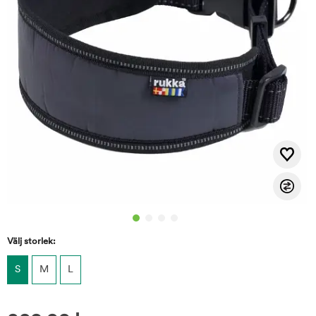
Välj storlek:
S
M
L