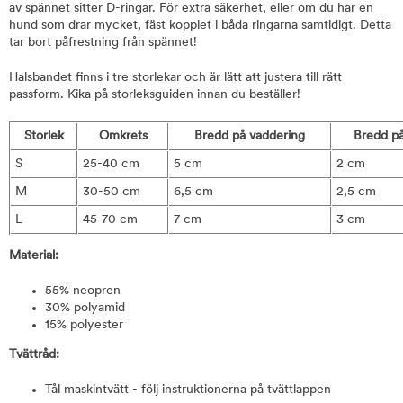
av spännet sitter D-ringar. För extra säkerhet, eller om du har en
hund som drar mycket, fäst kopplet i båda ringarna samtidigt. Detta
tar bort påfrestning från spännet!
Halsbandet finns i tre storlekar och är lätt att justera till rätt
passform. Kika på storleksguiden innan du beställer!
Storlek
Omkrets
Bredd på vaddering
Bredd p
S
25-40 cm
5 cm
2 cm
M
30-50 cm
6,5 cm
2,5 cm
L
45-70 cm
7 cm
3 cm
Material:
55% neopren
30% polyamid
15% polyester
Tvättråd:
Tål maskintvätt - följ instruktionerna på tvättlappen