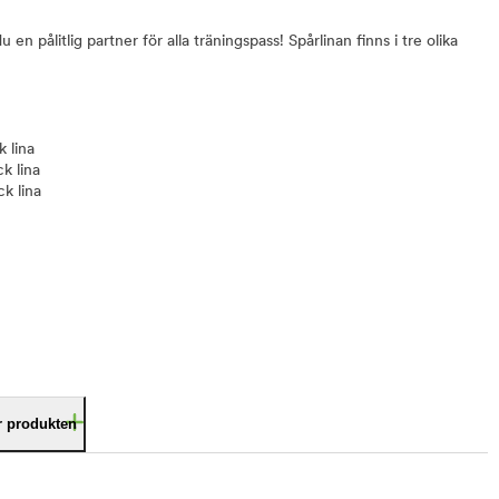
en pålitlig partner för alla träningspass! Spårlinan finns i tre olika
 lina
k lina
k lina
är produkten