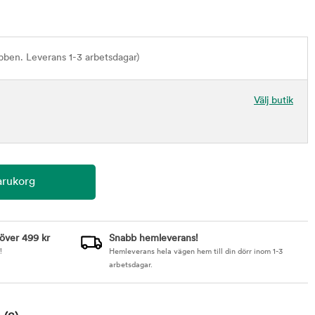
bben. Leverans 1-3 arbetsdagar)
Välj butik
 över 499 kr
Snabb hemleverans!
!
Hemleverans hela vägen hem till din dörr inom 1-3
arbetsdagar.