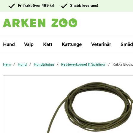
 till
Fri frakt över 499 kr!
Snabb leverans!
ållet
Kontakta
kundtjänst
Hund
Valp
Katt
Kattunge
Veterinär
Småd
Hem
Hund
Hundträning
Retrieverkoppel & Spårlinor
Rukka Biodip
foo