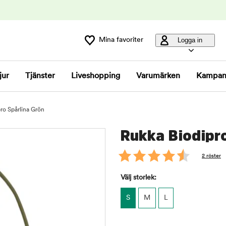
Mina favoriter
Logga in
jur
Tjänster
Liveshopping
Varumärken
Kampan
ro Spårlina Grön
Rukka Biodipro
2 röster
Välj storlek:
S
M
L