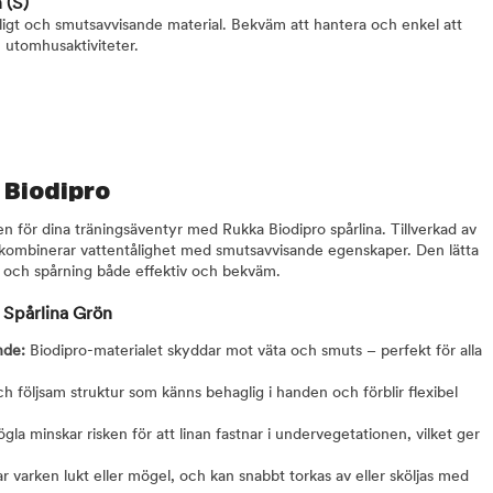
n
(S)
åligt och smutsavvisande material. Bekväm att hantera och enkel att
 utomhusaktiviteter.
i Biodipro
n för dina träningsäventyr med Rukka Biodipro spårlina. Tillverkad av
 kombinerar vattentålighet med smutsavvisande egenskaper. Den lätta
ng och spårning både effektiv och bekväm.
 Spårlina Grön
ande:
Biodipro-materialet skyddar mot väta och smuts – perfekt för alla
 följsam struktur som känns behaglig i handen och förblir flexibel
la minskar risken för att linan fastnar i undervegetationen, vilket ger
 varken lukt eller mögel, och kan snabbt torkas av eller sköljas med