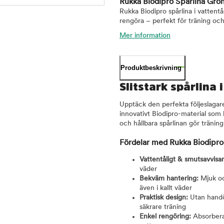
Rukka Biodipro Spårlina Grö
Rukka Biodipro spårlina i vattent
rengöra – perfekt för träning och
Mer information
Produktbeskrivning
Slitstark spårlina 
Upptäck den perfekta följeslagare
innovativt Biodipro-material som
och hållbara spårlinan gör träni
Fördelar med Rukka Biodipro
Vattentåligt & smutsavvis
väder
Bekväm hantering:
Mjuk och
även i kallt väder
Praktisk design:
Utan handög
säkrare träning
Enkel rengöring:
Absorberar