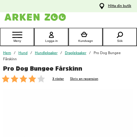
pa
Hitta din butik
ållet
Kontakta
kundtjänst
Meny
Logga in
Kundvagn
Sök
Hem
Hund
Hundleksaker
Dragleksaker
Pro Dog Bungee
Fårskinn
Pro Dog Bungee Fårskinn
foo
3 röster
Skriv en recension