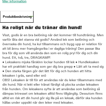
Mer information
Produktbeskrivning
Ha roligt när du tränar din hund!
Visst, godis är en bra belöning när det kommer till hundträning. Men
varför låta det stanna vid godis? Använd lek som belöning och
överraska din hund, ha kul tillsammans och bygg upp er relation för
att bli ännu mer framgångsrika i er dagliga träning! Den passar lika
bra för dig som vill använda den som en rolig pryl för dig och din
hund. Ett, två, tre, DRAGKAMP!
• Leksakens mjuka fårskinn lockar hunden till lek • Hundleksaken
har ett praktiskt handtag som ger dig bra grepp • Lätt att ta med sig
• Den starka färgen gör det lätt för dig och hunden att hitta
leksaken i gräs, sand eller snö
OBS! Leksaken är till för att användas när du leker tillsammans med
din hund. När ni lekt eller tränat färdigt så plocka undan leksaken
från hunden. Om leksakens syfte är att användas som belöning så
dämpas intresset om leksaken alltid finns tillgänglig. Dessutom finns
alltid en risk att din hund gör sig illa på en leksak, därför ska hunden
hållas under uppsikt när den leker med leksaker.