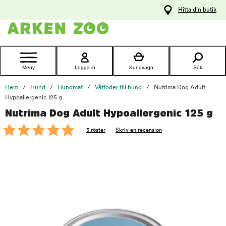
pa
Hitta din butik
ållet
Kontakta
kundtjänst
Meny
Logga in
Kundvagn
Sök
Hem
Hund
Hundmat
Våtfoder till hund
Nutrima Dog Adult
Hypoallergenic 125 g
Nutrima Dog Adult Hypoallergenic 125 g
foo
3 röster
Skriv en recension