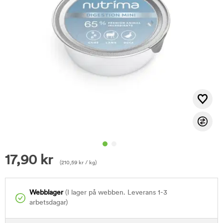
17,90
kr
(
210,59
kr
/ kg)
Webblager
(I lager på webben. Leverans 1-3
arbetsdagar)