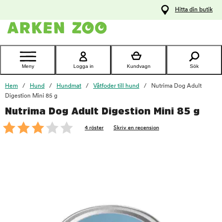
pa
Hitta din butik
ållet
Kontakta
kundtjänst
Meny
Logga in
Kundvagn
Sök
Hem
Hund
Hundmat
Våtfoder till hund
Nutrima Dog Adult
Digestion Mini 85 g
Nutrima Dog Adult Digestion Mini 85 g
foo
4 röster
Skriv en recension