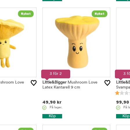
3 för 2
3 f
shroom Love
Little&Bigger
Mushroom Love
Little&
Latex Kantarell 9 cm
Svampa
49,90
kr
99,90
På lager.
På l
Köp
Köp