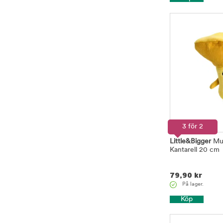
3 för 2
Little&Bigger
Mu
Kantarell 20 cm
79,90
kr
På lager.
Köp