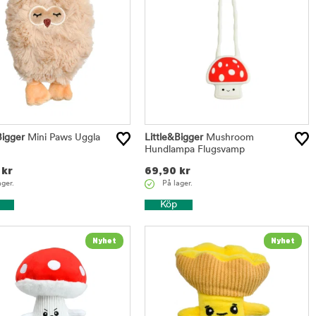
Bigger
Mini Paws Uggla
Little&Bigger
Mushroom
m
Hundlampa Flugsvamp
kr
69,90
kr
ager.
På lager.
Köp