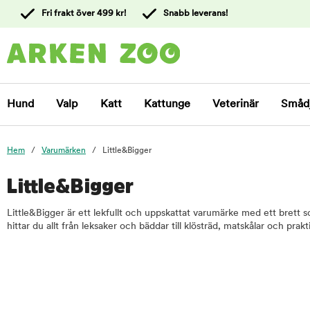
 till
Fri frakt över 499 kr!
Snabb leverans!
ållet
Kontakta
kundtjänst
Hund
Valp
Katt
Kattunge
Veterinär
Småd
Hem
Varumärken
Little&Bigger
Little&Bigger
Little&Bigger är ett lekfullt och uppskattat varumärke med ett brett s
hittar du allt från leksaker och bäddar till klösträd, matskålar och pra