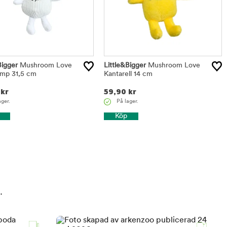
Bigger
Mushroom Love
Little&Bigger
Mushroom Love
amp 31,5 cm
Kantarell 14 cm
kr
59,90
kr
ager.
På lager.
Köp
.