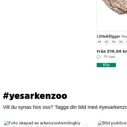
Little&Bigger
Hun
45
25
30
35
från
219,00
k
På lager.
Köp
#yesarkenzoo
Vill du synas hos oss? Tagga din bild med #yesarkenzoo