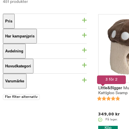
451 produkter
Pris
Har kampanjpris
Avdelning
Huvudkategori
3 för 2
Varumärke
Little&Bigger
Mu
Kattigloo Svamp
349,00
kr
På lager.
Köp