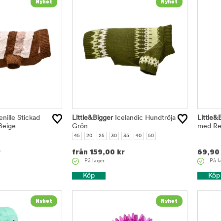
nille Stickad
Little&Bigger
Icelandic Hundtröja
Little&
Beige
Grön
med Re
45
20
25
30
35
40
50
r
från
159,00
kr
69,90
På lager.
På l
Köp
Köp