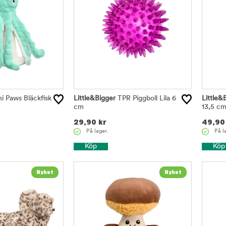
i Paws Bläckfisk
Little&Bigger
TPR Piggboll Lila 6
Little&
cm
13,5 c
29,90
kr
49,90
På lager.
På l
Köp
Köp