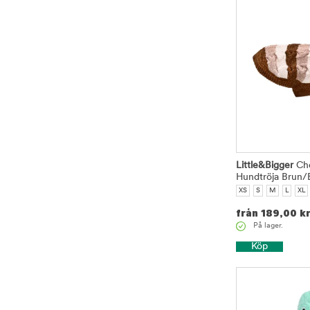
Little&Bigger
Che
Hundtröja Brun/
XS
S
M
L
XL
från
189,00
k
På lager.
Köp