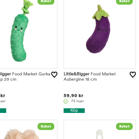
Bigger
Food Market Gurka
Little&Bigger
Food Market
p 29 cm
Aubergine 18 cm
kr
59,90
kr
ager.
På lager.
Köp