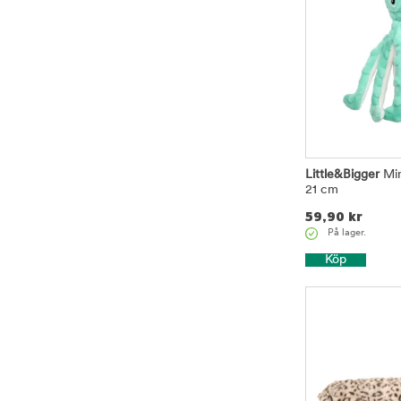
Little&Bigger
Min
21 cm
59,90
kr
På lager.
Köp