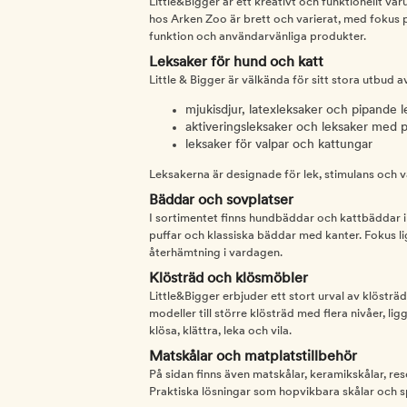
Little&Bigger är ett kreativt och funktionellt v
hos Arken Zoo är brett och varierat, med fokus på
funktion och användarvänliga produkter.
Leksaker för hund och katt
Little & Bigger är välkända för sitt stora utbud a
mjukisdjur, latexleksaker och pipande l
aktiveringsleksaker och leksaker med p
leksaker för valpar och kattungar
Leksakerna är designade för lek, stimulans och 
Bäddar och sovplatser
I sortimentet finns hundbäddar och kattbäddar i
puffar och klassiska bäddar med kanter. Fokus l
återhämtning i vardagen.
Klösträd och klösmöbler
Little&Bigger erbjuder ett stort urval av klösträd
modeller till större klösträd med flera nivåer, l
klösa, klättra, leka och vila.
Matskålar och matplatstillbehör
På sidan finns även matskålar, keramikskålar, rese
Praktiska lösningar som hopvikbara skålar och s