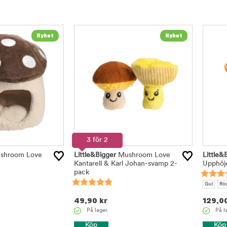
3 för 2
shroom Love
Little&Bigger
Mushroom Love
Little&
Kantarell & Karl Johan-svamp 2-
Upphöjd
pack
Gul
Rö
49,90
kr
129,0
På lager.
På l
Köp
Köp