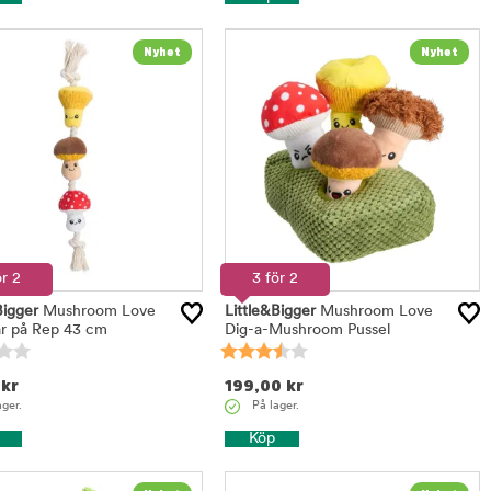
ör 2
3 för 2
Bigger
Mushroom Love
Little&Bigger
Mushroom Love
r på Rep 43 cm
Dig-a-Mushroom Pussel
kr
199,00
kr
ager.
På lager.
Köp