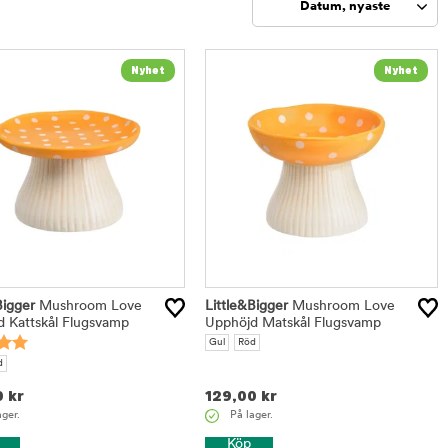
Datum, nyaste
Sortera
Bigger
Mushroom Love
Little&Bigger
Mushroom Love
 Kattskål Flugsvamp
Upphöjd Matskål Flugsvamp
Gul
Röd
d
0
kr
129,00
kr
ager.
På lager.
Köp