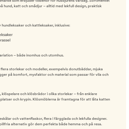
arumärke som erbjuder tillbehör för husdjurens vardag. Sortimentet
 hund, katt och smådjur – alltid med lekfull design, praktisk
v hundleksaker och kattleksaker, inklusive:
eksaker
rassel
variation – både inomhus och utomhus.
 flera storlekar och modeller, exempelvis donutbäddar, mjuka
igger på komfort, mysfaktor och material som passar för vila och
, klöspelare och klösbrädor i olika storlekar – från enklare
iggplatser och krypin. Klösmöblerna är framtagna för att låta katten
skålar och vattenflaskor, flera i färgglada och lekfulla designer.
pillfria alternativ gör dem perfekta både hemma och på resa.