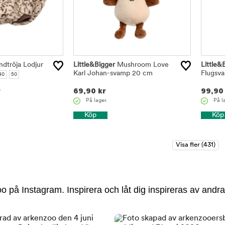
dtröja Lodjur
Little&Bigger
Mushroom Love
Little&
Karl Johan-svamp 20 cm
Flugsv
40
50
r
69,90
kr
99,90
På lager.
På l
Köp
Köp
 på Instagram. Inspirera och låt dig inspireras av andra