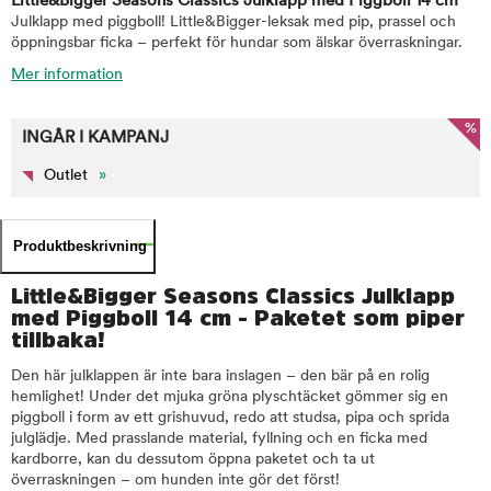
Little&Bigger Seasons Classics Julklapp med Piggboll 14 cm
Julklapp med piggboll! Little&Bigger-leksak med pip, prassel och
öppningsbar ficka – perfekt för hundar som älskar överraskningar.
Mer information
%
INGÅR I KAMPANJ
Outlet
»
Produktbeskrivning
Little&Bigger Seasons Classics Julklapp
med Piggboll 14 cm - Paketet som piper
tillbaka!
Den här julklappen är inte bara inslagen – den bär på en rolig
hemlighet! Under det mjuka gröna plyschtäcket gömmer sig en
piggboll i form av ett grishuvud, redo att studsa, pipa och sprida
julglädje. Med prasslande material, fyllning och en ficka med
kardborre, kan du dessutom öppna paketet och ta ut
överraskningen – om hunden inte gör det först!