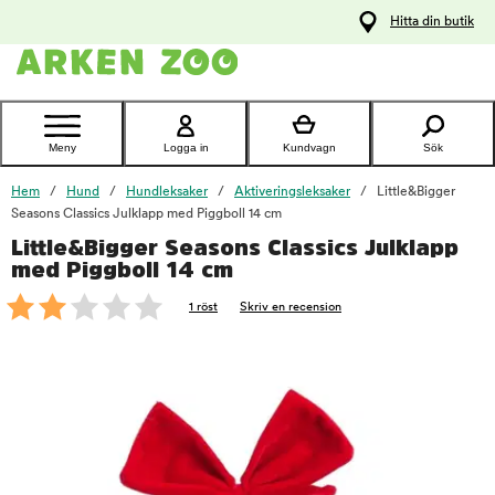
pa
Hitta din butik
ållet
Kontakta
kundtjänst
Meny
Logga in
Kundvagn
Sök
Hem
Hund
Hundleksaker
Aktiveringsleksaker
Little&Bigger
Seasons Classics Julklapp med Piggboll 14 cm
Little&Bigger Seasons Classics Julklapp
foo
med Piggboll 14 cm
1 röst
Skriv en recension