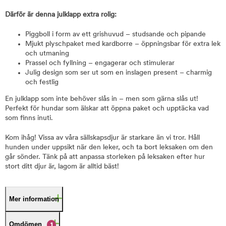
Därför är denna julklapp extra rolig:
Piggboll i form av ett grishuvud – studsande och pipande
Mjukt plyschpaket med kardborre – öppningsbar för extra lek
och utmaning
Prassel och fyllning – engagerar och stimulerar
Julig design som ser ut som en inslagen present – charmig
och festlig
En julklapp som inte behöver slås in – men som gärna slås ut!
Perfekt för hundar som älskar att öppna paket och upptäcka vad
som finns inuti.
Kom ihåg! Vissa av våra sällskapsdjur är starkare än vi tror. Håll
hunden under uppsikt när den leker, och ta bort leksaken om den
går sönder. Tänk på att anpassa storleken på leksaken efter hur
stort ditt djur är, lagom är alltid bäst!
Mer information
Omdömen
1