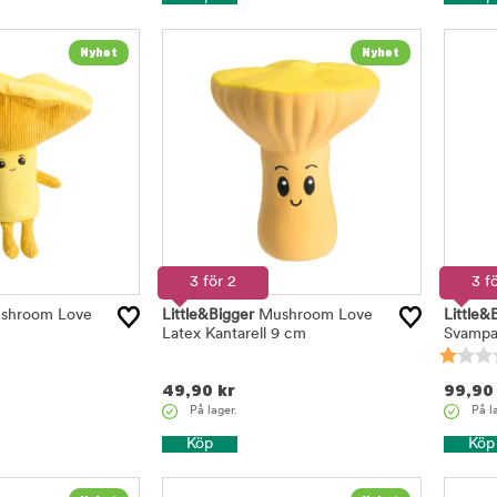
3 för 2
3 f
shroom Love
Little&Bigger
Mushroom Love
Little&
Latex Kantarell 9 cm
Svampa
49,90
kr
99,90
På lager.
På l
Köp
Köp