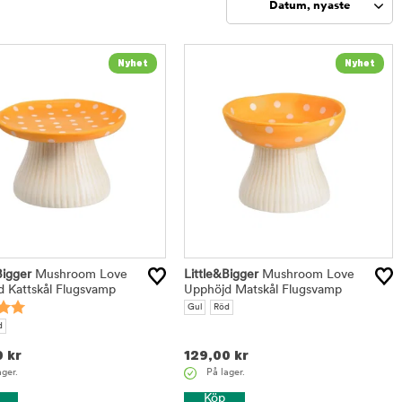
Datum, nyaste
Sortera
Bigger
Mushroom Love
Little&Bigger
Mushroom Love
 Kattskål Flugsvamp
Upphöjd Matskål Flugsvamp
Gul
Röd
d
0
kr
129,00
kr
ager.
På lager.
Köp