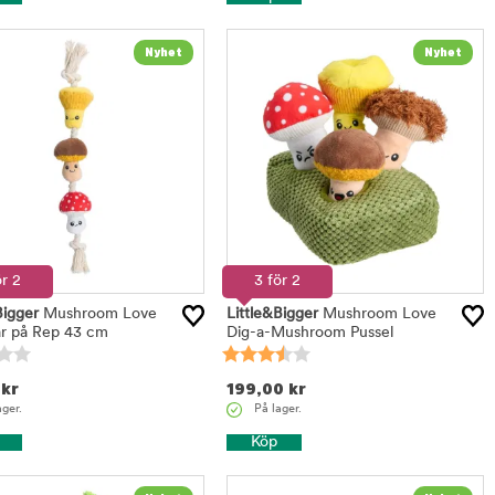
ör 2
3 för 2
Bigger
Mushroom Love
Little&Bigger
Mushroom Love
r på Rep 43 cm
Dig-a-Mushroom Pussel
kr
199,00
kr
ager.
På lager.
Köp