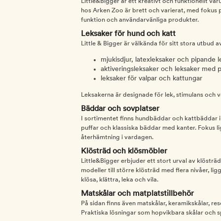
Little&Bigger är ett kreativt och funktionellt v
hos Arken Zoo är brett och varierat, med fokus på
funktion och användarvänliga produkter.
Leksaker för hund och katt
Little & Bigger är välkända för sitt stora utbud a
mjukisdjur, latexleksaker och pipande l
aktiveringsleksaker och leksaker med p
leksaker för valpar och kattungar
Leksakerna är designade för lek, stimulans och 
Bäddar och sovplatser
I sortimentet finns hundbäddar och kattbäddar i
puffar och klassiska bäddar med kanter. Fokus l
återhämtning i vardagen.
Klösträd och klösmöbler
Little&Bigger erbjuder ett stort urval av klösträd
modeller till större klösträd med flera nivåer, l
klösa, klättra, leka och vila.
Matskålar och matplatstillbehör
På sidan finns även matskålar, keramikskålar, rese
Praktiska lösningar som hopvikbara skålar och s