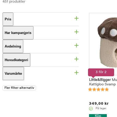
451 produkter
Pris
Har kampanjpris
Avdelning
Huvudkategori
3 för 2
Varumärke
Little&Bigger
Mu
Kattigloo Svamp
349,00
kr
På lager.
Köp