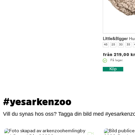
Little&Bigger
Hun
45
25
30
35
från
219,00
k
På lager.
Köp
#yesarkenzoo
Vill du synas hos oss? Tagga din bild med #yesarkenzoo