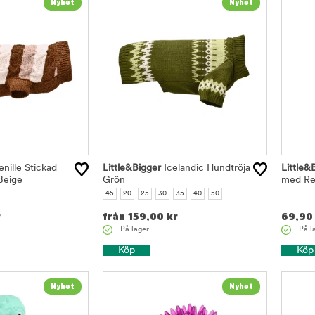
nille Stickad
Little&Bigger
Icelandic Hundtröja
Little&
Beige
Grön
med Re
45
20
25
30
35
40
50
r
från
159,00
kr
69,90
På lager.
På l
Köp
Köp