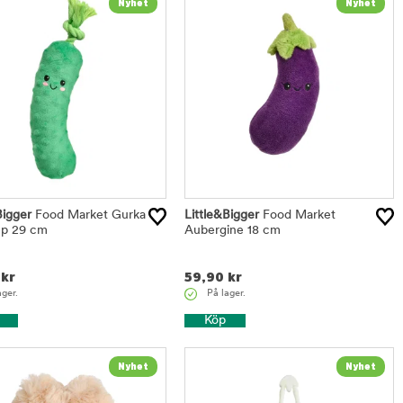
Bigger
Food Market Gurka
Little&Bigger
Food Market
p 29 cm
Aubergine 18 cm
kr
59,90
kr
ager.
På lager.
Köp