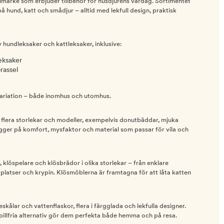
arumärke som erbjuder tillbehör för husdjurens vardag. Sortimentet
 hund, katt och smådjur – alltid med lekfull design, praktisk
v hundleksaker och kattleksaker, inklusive:
eksaker
rassel
variation – både inomhus och utomhus.
 flera storlekar och modeller, exempelvis donutbäddar, mjuka
igger på komfort, mysfaktor och material som passar för vila och
, klöspelare och klösbrädor i olika storlekar – från enklare
iggplatser och krypin. Klösmöblerna är framtagna för att låta katten
skålar och vattenflaskor, flera i färgglada och lekfulla designer.
pillfria alternativ gör dem perfekta både hemma och på resa.