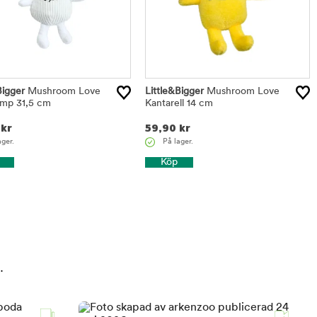
Bigger
Mushroom Love
Little&Bigger
Mushroom Love
amp 31,5 cm
Kantarell 14 cm
kr
59,90
kr
ager.
På lager.
Köp
.