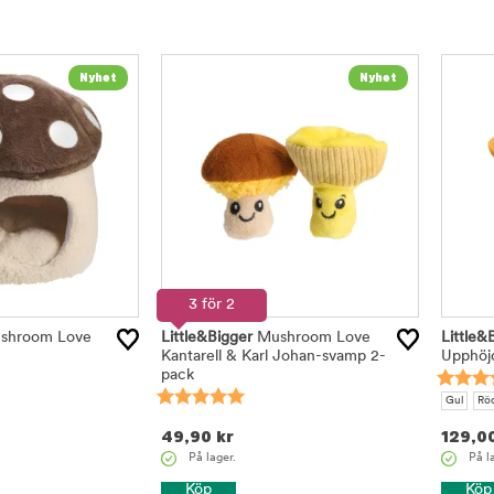
3 för 2
shroom Love
Little&Bigger
Mushroom Love
Little&
Kantarell & Karl Johan-svamp 2-
Upphöjd
pack
Gul
Rö
49,90
kr
129,0
På lager.
På l
Köp
Köp