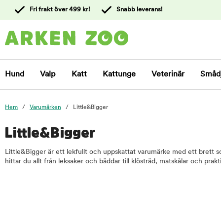
 till
Fri frakt över 499 kr!
Snabb leverans!
ållet
Kontakta
kundtjänst
Hund
Valp
Katt
Kattunge
Veterinär
Småd
Hem
Varumärken
Little&Bigger
Little&Bigger
Little&Bigger är ett lekfullt och uppskattat varumärke med ett brett s
hittar du allt från leksaker och bäddar till klösträd, matskålar och pra