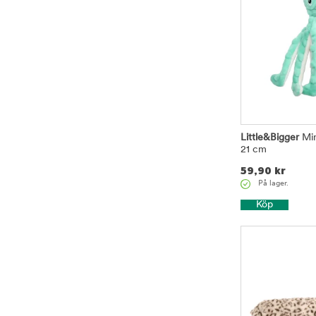
Little&Bigger
Min
21 cm
59,90
kr
På lager.
Köp