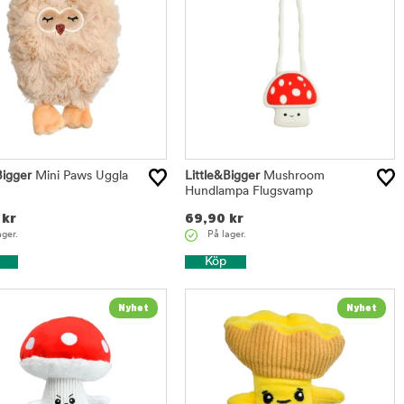
Bigger
Mini Paws Uggla
Little&Bigger
Mushroom
m
Hundlampa Flugsvamp
kr
69,90
kr
ager.
På lager.
Köp