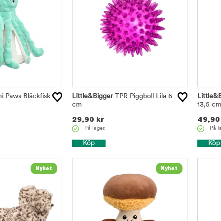
i Paws Bläckfisk
Little&Bigger
TPR Piggboll Lila 6
Little&
cm
13,5 c
29,90
kr
49,90
På lager.
På l
Köp
Köp