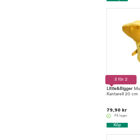
3 för 2
Little&Bigger
Mu
Kantarell 20 cm
79,90
kr
På lager.
Köp