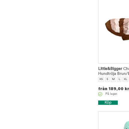
Little&Bigger
Che
Hundtröja Brun/
XS
S
M
L
XL
från
189,00
k
På lager.
Köp