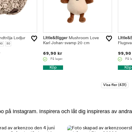
dtröja Lodjur
Little&Bigger
Mushroom Love
Little&
Karl Johan-svamp 20 cm
Flugsv
40
50
r
69,90
kr
99,90
På lager.
På l
Köp
Köp
 på Instagram. Inspirera och låt dig inspireras av andra