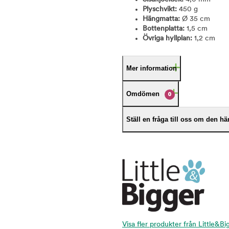
Plyschvikt:
450 g
Hängmatta:
Ø 35 cm
Bottenplatta:
1,5 cm
Övriga hyllplan:
1,2 cm
Mer information
Omdömen
0
Ställ en fråga till oss om den h
Visa fler produkter från Little&Bi