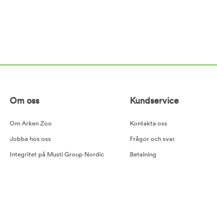
Om oss
Kundservice
Om Arken Zoo
Kontakta oss
Jobba hos oss
Frågor och svar
Integritet på Musti Group Nordic
Betalning
Goda råd
Leverans
Cookiepolicy
Retur
Tillgänglighetsredogörelse
Köpvillkor
Våra samarbetspartners