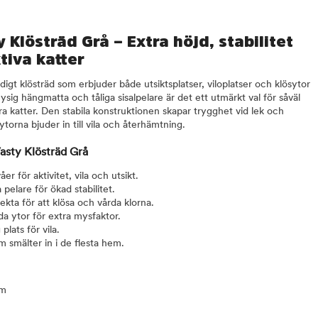
 Klösträd Grå – Extra höjd, stabilitet
tiva katter
igt klösträd som erbjuder både utsiktsplatser, viloplatser och klösytor
mysig hängmatta och tåliga sisalpelare är det ett utmärkt val för såväl
a katter. Den stabila konstruktionen skapar trygghet vid lek och
torna bjuder in till vila och återhämtning.
asty Klösträd Grå
åer för aktivitet, vila och utsikt.
 pelare för ökad stabilitet.
ekta för att klösa och vårda klorna.
da ytor för extra mysfaktor.
plats för vila.
 smälter in i de flesta hem.
cm