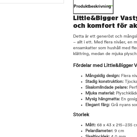
Produktbeskrivning
Little&Bigger Vasty
och komfort för ak
Detta är ett generöst och mångsid
– allt i ett. Med flera nivåer, en 
ensamkatter som hushåll med fler
klättring, medan de mjuka plyschy
Fördelar med Little&Bigger V
Mångsidig design:
Flera niv
Stadig konstruktion:
Tjocka
Sisalomlindade pelare:
Perf
Mjuka material:
Plyschkläd
Mysig hängmatta:
En gosig 
Elegant färg:
Grå nyans som
Storlek
Mått:
68 x 43 x 215–235 
Pelardiameter:
9 cm
Sisaltjocklek:
4,0 mm