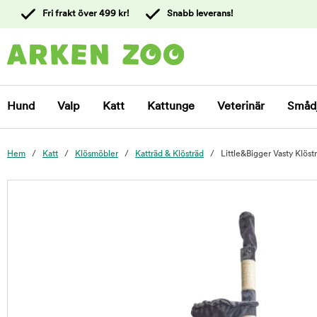
 till
Fri frakt över 499 kr!
Snabb leverans!
ållet
Kontakta
kundtjänst
Hund
Valp
Katt
Kattunge
Veterinär
Småd
Hem
Katt
Klösmöbler
Katträd & Klösträd
Little&Bigger Vasty Klös
foo