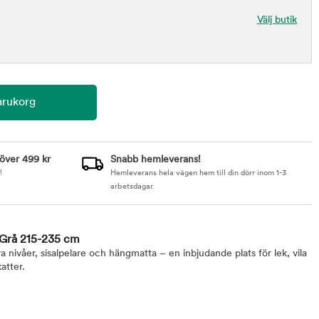
Välj butik
 över 499 kr
Snabb hemleverans!
!
Hemleverans hela vägen hem till din dörr inom 1-3
arbetsdagar.
d Grå 215-235 cm
ra nivåer, sisalpelare och hängmatta – en inbjudande plats för lek, vila
atter.