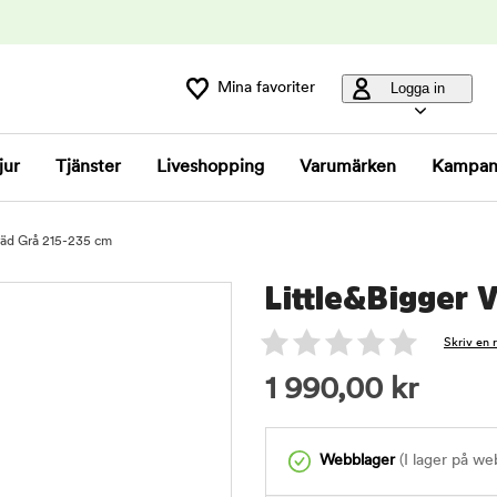
Mina favoriter
Logga in
jur
Tjänster
Liveshopping
Varumärken
Kampan
träd Grå 215-235 cm
Little&Bigger 
Skriv en 
1 990,00
kr
Webblager
(I lager på we