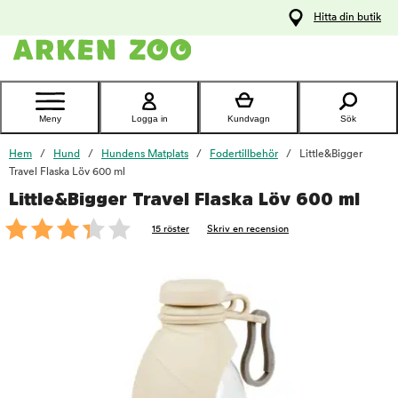
pa
Hitta din butik
ållet
Kontakta
kundtjänst
Meny
Logga in
Kundvagn
Sök
Hem
Hund
Hundens Matplats
Fodertillbehör
Little&Bigger
Travel Flaska Löv 600 ml
Little&Bigger Travel Flaska Löv 600 ml
foo
15 röster
Skriv en recension