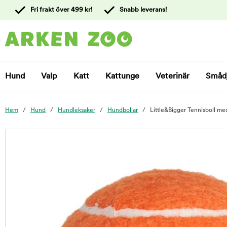
 till
Fri frakt över 499 kr!
Snabb leverans!
ållet
Kontakta
kundtjänst
Hund
Valp
Katt
Kattunge
Veterinär
Småd
Hem
Hund
Hundleksaker
Hundbollar
Little&Bigger Tennisboll m
foo