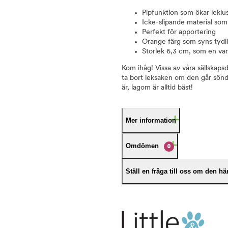
Pipfunktion som ökar leklu
Icke-slipande material so
Perfekt för apportering
Orange färg som syns tydli
Storlek 6,3 cm, som en vanl
Kom ihåg! Vissa av våra sällskapsd
ta bort leksaken om den går sönde
är, lagom är alltid bäst!
Mer information
Omdömen
0
Ställ en fråga till oss om den h