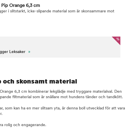
d Pip Orange 6,3 cm
gger i slitstarkt, icke-slipande material som är skonsammare mot
%
igger Leksaker
»
p och skonsamt material
 Orange 6,3 cm kombinerar lekglädje med tryggare materialval. Den
e-slipande filtmaterial som är snällare mot hundens tänder och tandkött.
llar, som kan ha en mer slitsam yta, är denna boll utvecklad för att vara
r.
ra rolig och engagerande.