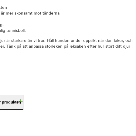
sten
m är mer skonsamt mot tänderna
gt
ig tennisboll.
jur är starkare än vi tror. Håll hunden under uppsikt när den leker, och
r. Tänk på att anpassa storleken på leksaken efter hur stort ditt djur
är produkten