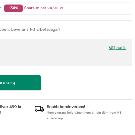
r
-34%
Spara minst
24
,90
kr
bben. Leverans 1-3 arbetsdagar)
Välj butik
 över 499 kr
Snabb hemleverans!
!
Hemleverans hela vägen hem till din dörr inom 1-3
arbetsdagar.