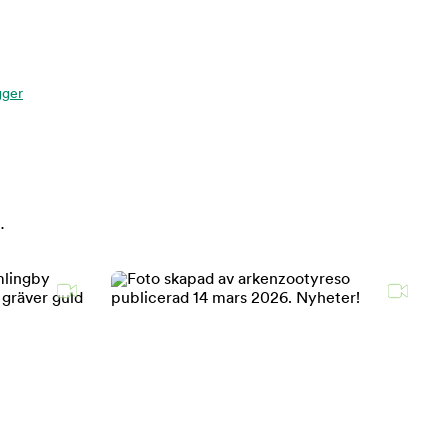
gger
.