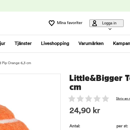
Mina favoriter
Logga in
jur
Tjänster
Liveshopping
Varumärken
Kampan
ed Pip Orange 6,3 cm
Little&Bigger 
cm
Skriv en 
24,90
kr
Antal:
per st: