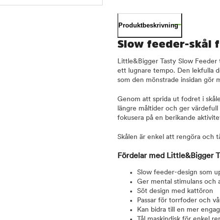
Produktbeskrivning
Slow feeder-skål f
Little&Bigger Tasty Slow Feeder ti
ett lugnare tempo. Den lekfulla 
som den mönstrade insidan gör 
Genom att sprida ut fodret i skåle
längre måltider och ger värdefull
fokusera på en berikande aktivite
Skålen är enkel att rengöra och tå
Fördelar med Little&Bigger T
Slow feeder-design som u
Ger mental stimulans och a
Söt design med kattöron
Passar för torrfoder och v
Kan bidra till en mer enga
Tål maskindisk för enkel r