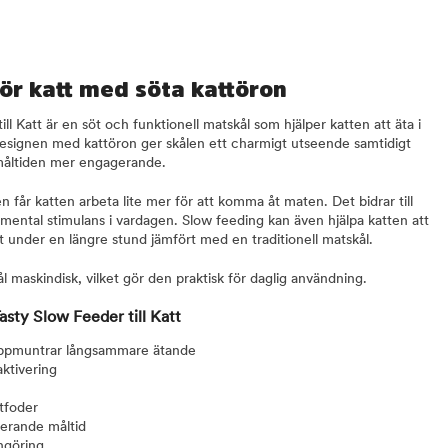
ör katt med söta kattöron
ll Katt är en söt och funktionell matskål som hjälper katten att äta i
designen med kattöron ger skålen ett charmigt utseende samtidigt
måltiden mer engagerande.
n får katten arbeta lite mer för att komma åt maten. Det bidrar till
 mental stimulans i vardagen. Slow feeding kan även hjälpa katten att
t under en längre stund jämfört med en traditionell matskål.
l maskindisk, vilket gör den praktisk för daglig användning.
asty Slow Feeder till Katt
ppmuntrar långsammare ätande
ktivering
åtfoder
gerande måltid
engöring