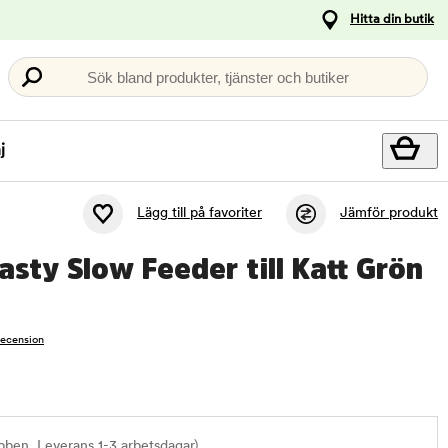
Hitta din butik
Sök bland produkter, tjänster och butiker
j
Lägg till på favoriter
Jämför produkt
asty Slow Feeder till Katt Grön
recension
bben. Leverans 1-3 arbetsdagar)