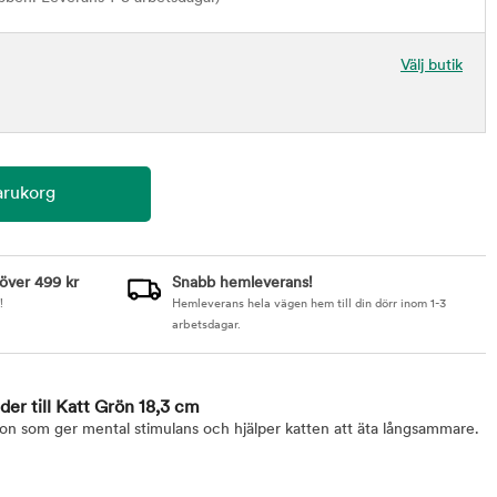
Välj butik
 över 499 kr
Snabb hemleverans!
!
Hemleverans hela vägen hem till din dörr inom 1-3
arbetsdagar.
er till Katt Grön 18,3 cm
on som ger mental stimulans och hjälper katten att äta långsammare.