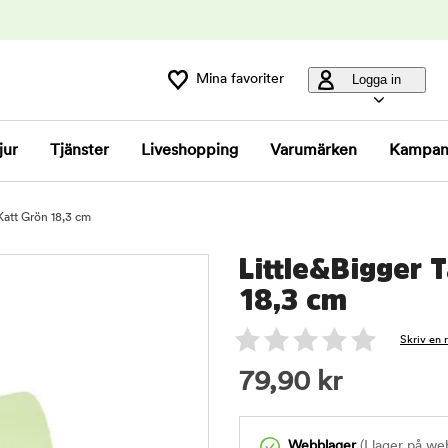
Mina favoriter
Logga in
jur
Tjänster
Liveshopping
Varumärken
Kampan
 Katt Grön 18,3 cm
Little&Bigger T
18,3 cm
Skriv en 
79,90
kr
Webblager
(I lager på we