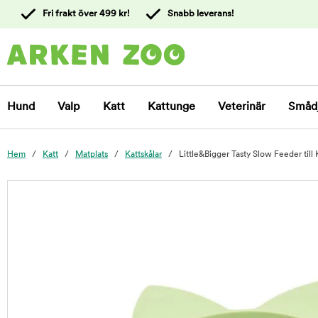
 till
Fri frakt över 499 kr!
Snabb leverans!
ållet
Kontakta
kundtjänst
Hund
Valp
Katt
Kattunge
Veterinär
Småd
Hem
Katt
Matplats
Kattskålar
Little&Bigger Tasty Slow Feeder till
foo