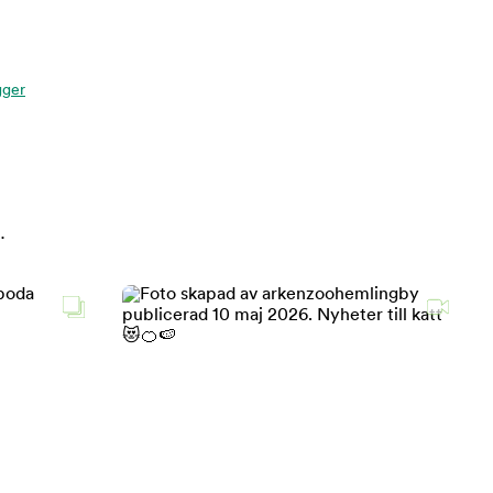
gger
.