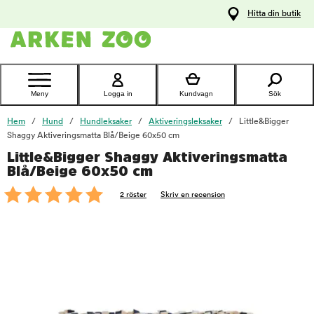
pa
Hitta din butik
ållet
Kontakta
kundtjänst
Meny
Logga in
Kundvagn
Sök
Hem
Hund
Hundleksaker
Aktiveringsleksaker
Little&Bigger
Shaggy Aktiveringsmatta Blå/Beige 60x50 cm
Little&Bigger Shaggy Aktiveringsmatta
foo
Blå/Beige 60x50 cm
2 röster
Skriv en recension