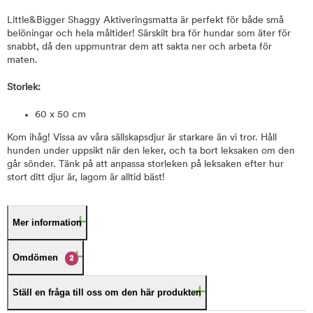
Little&Bigger Shaggy Aktiveringsmatta är perfekt för både små
belöningar och hela måltider! Särskilt bra för hundar som äter för
snabbt, då den uppmuntrar dem att sakta ner och arbeta för
maten.
Storlek:
60 x 50 cm
Kom ihåg! Vissa av våra sällskapsdjur är starkare än vi tror. Håll
hunden under uppsikt när den leker, och ta bort leksaken om den
går sönder. Tänk på att anpassa storleken på leksaken efter hur
stort ditt djur är, lagom är alltid bäst!
Mer information
Omdömen
2
Ställ en fråga till oss om den här produkten