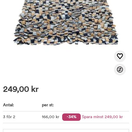
249,00
kr
Antal:
per st:
3 för 2
166
,00
kr
-34%
Spara minst
249
,00
kr