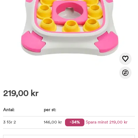
219,00
kr
Antal:
per st:
3 för 2
146
,00
kr
-34%
Spara minst
219
,00
kr