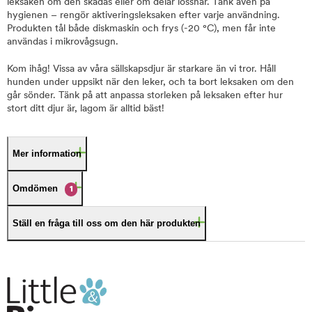
leksaken om den skadas eller om delar lossnar. Tänk även på
hygienen – rengör aktiveringsleksaken efter varje användning.
Produkten tål både diskmaskin och frys (-20 °C), men får inte
användas i mikrovågsugn.
Kom ihåg! Vissa av våra sällskapsdjur är starkare än vi tror. Håll
hunden under uppsikt när den leker, och ta bort leksaken om den
går sönder. Tänk på att anpassa storleken på leksaken efter hur
stort ditt djur är, lagom är alltid bäst!
Mer information
Omdömen
1
Ställ en fråga till oss om den här produkten