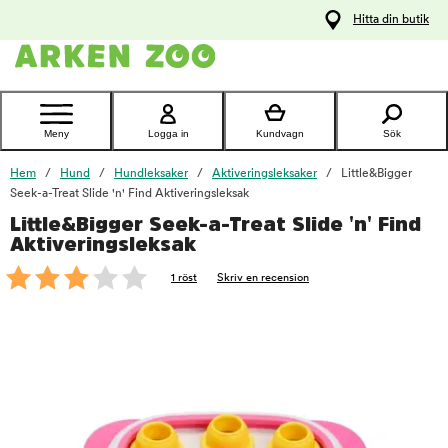
pa
Hitta din butik
ållet
Kontakta
kundtjänst
Meny
Logga in
Kundvagn
Sök
Hem
Hund
Hundleksaker
Aktiveringsleksaker
Little&Bigger
Seek-a-Treat Slide 'n' Find Aktiveringsleksak
Little&Bigger Seek-a-Treat Slide 'n' Find
foo
Aktiveringsleksak
1 röst
Skriv en recension