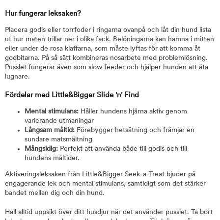
Hur fungerar leksaken?
Placera godis eller torrfoder i ringarna ovanpå och låt din hund lista
ut hur maten trillar ner i olika fack. Belöningarna kan hamna i mitten
eller under de rosa klaffarna, som måste lyftas för att komma åt
godbitarna. På så sätt kombineras nosarbete med problemlösning.
Pusslet fungerar även som slow feeder och hjälper hunden att äta
lugnare.
Fördelar med Little&Bigger Slide 'n' Find
Mental stimulans:
Håller hundens hjärna aktiv genom
varierande utmaningar
Långsam måltid:
Förebygger hetsätning och främjar en
sundare matsmältning
Mångsidig:
Perfekt att använda både till godis och till
hundens måltider.
Aktiveringsleksaken från Little&Bigger Seek-a-Treat bjuder på
engagerande lek och mental stimulans, samtidigt som det stärker
bandet mellan dig och din hund.
Håll alltid uppsikt över ditt husdjur när det använder pusslet. Ta bort