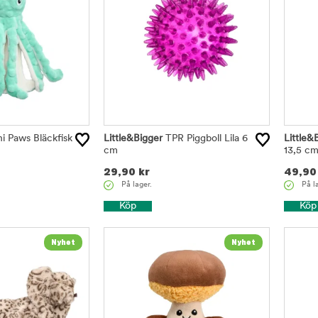
i Paws Bläckfisk
Little&Bigger
TPR Piggboll Lila 6
Little&
cm
13,5 c
29,90
kr
49,90
På lager.
På l
Köp
Köp