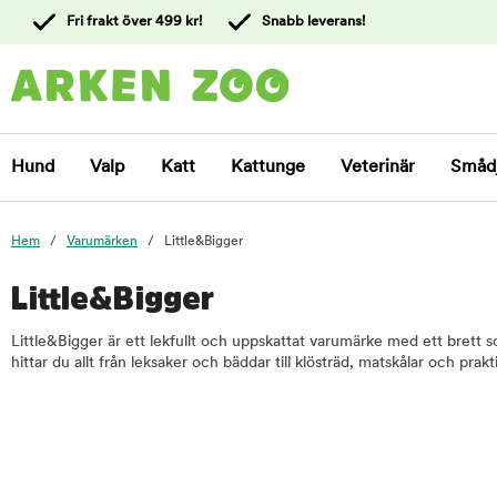
 till
Fri frakt över 499 kr!
Snabb leverans!
ållet
Kontakta
kundtjänst
Hund
Valp
Katt
Kattunge
Veterinär
Småd
Hem
Varumärken
Little&Bigger
Little&Bigger
Little&Bigger är ett lekfullt och uppskattat varumärke med ett brett s
hittar du allt från leksaker och bäddar till klösträd, matskålar och pra