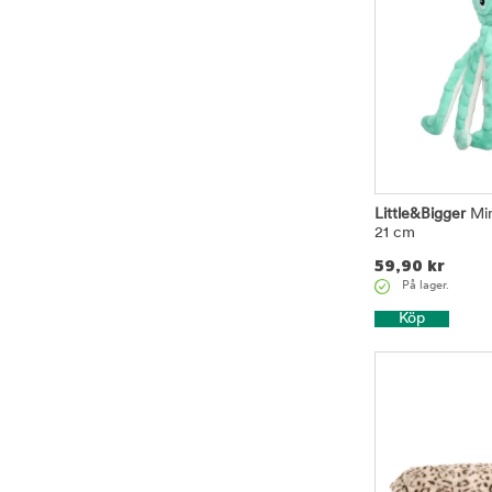
Little&Bigger
Min
21 cm
59,90
kr
På lager.
Köp