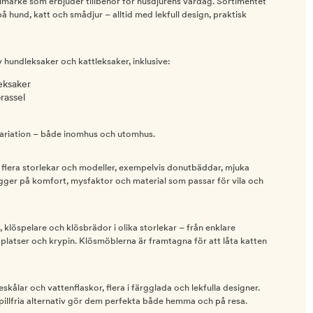
arumärke som erbjuder tillbehör för husdjurens vardag. Sortimentet
 hund, katt och smådjur – alltid med lekfull design, praktisk
v hundleksaker och kattleksaker, inklusive:
eksaker
rassel
variation – både inomhus och utomhus.
 flera storlekar och modeller, exempelvis donutbäddar, mjuka
igger på komfort, mysfaktor och material som passar för vila och
, klöspelare och klösbrädor i olika storlekar – från enklare
iggplatser och krypin. Klösmöblerna är framtagna för att låta katten
skålar och vattenflaskor, flera i färgglada och lekfulla designer.
pillfria alternativ gör dem perfekta både hemma och på resa.