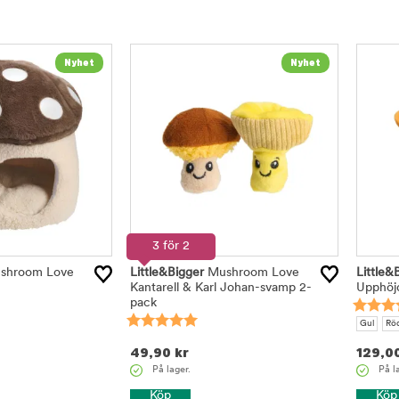
3 för 2
shroom Love
Little&Bigger
Mushroom Love
Little&
Kantarell & Karl Johan-svamp 2-
Upphöjd
pack
Gul
Rö
49,90
kr
129,0
På lager.
På l
Köp
Köp