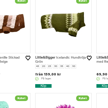
nille Stickad
Little&Bigger
Icelandic Hundtröja
Little&
Beige
Grön
med Re
45
20
25
30
35
40
50
r
från
159,00
kr
69,90
På lager.
På l
Köp
Köp