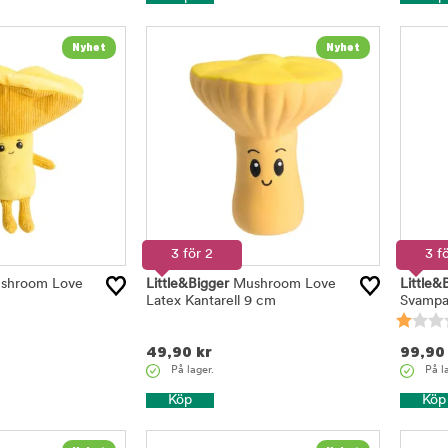
3 för 2
3 f
shroom Love
Little&Bigger
Mushroom Love
Little&
Latex Kantarell 9 cm
Svampa
49,90
kr
99,90
På lager.
På l
Köp
Köp