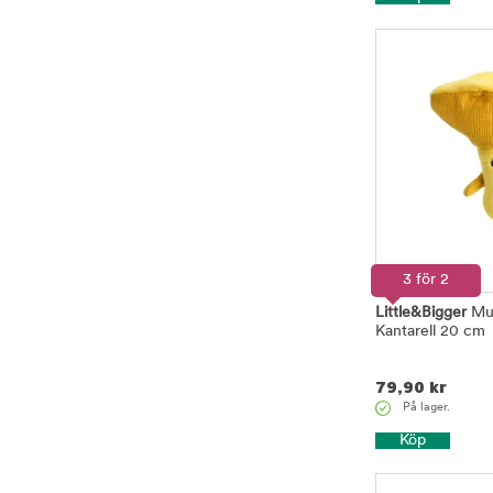
3 för 2
Little&Bigger
Mu
Kantarell 20 cm
79,90
kr
På lager.
Köp