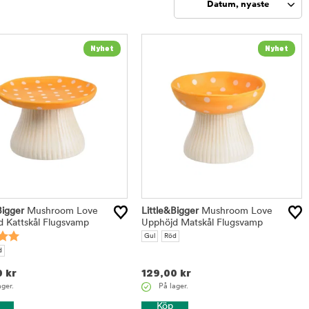
Datum, nyaste
Sortera
Bigger
Mushroom Love
Little&Bigger
Mushroom Love
 Kattskål Flugsvamp
Upphöjd Matskål Flugsvamp
Gul
Röd
d
0
kr
129,00
kr
ager.
På lager.
Köp