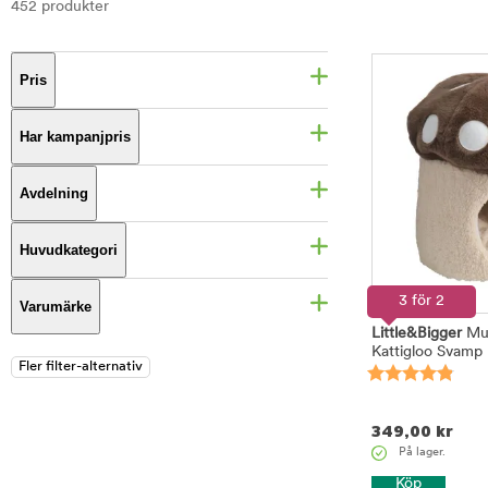
452 produkter
Pris
Har kampanjpris
Avdelning
Huvudkategori
3 för 2
Varumärke
Little&Bigger
Mu
Kattigloo Svamp
349,00
kr
På lager.
Köp