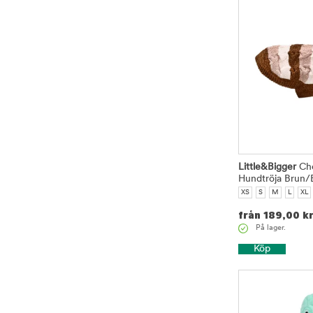
Little&Bigger
Che
Hundtröja Brun/
XS
S
M
L
XL
från
189,00
k
På lager.
Köp