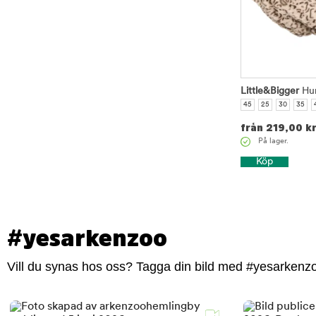
Little&Bigger
Hun
45
25
30
35
från
219,00
k
På lager.
Köp
#yesarkenzoo
Vill du synas hos oss? Tagga din bild med #yesarkenzoo