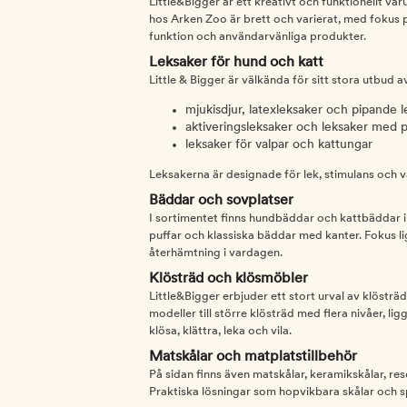
Little&Bigger är ett kreativt och funktionellt v
hos Arken Zoo är brett och varierat, med fokus på
funktion och användarvänliga produkter.
Leksaker för hund och katt
Little & Bigger är välkända för sitt stora utbud a
mjukisdjur, latexleksaker och pipande l
aktiveringsleksaker och leksaker med p
leksaker för valpar och kattungar
Leksakerna är designade för lek, stimulans och 
Bäddar och sovplatser
I sortimentet finns hundbäddar och kattbäddar i
puffar och klassiska bäddar med kanter. Fokus l
återhämtning i vardagen.
Klösträd och klösmöbler
Little&Bigger erbjuder ett stort urval av klösträd
modeller till större klösträd med flera nivåer, l
klösa, klättra, leka och vila.
Matskålar och matplatstillbehör
På sidan finns även matskålar, keramikskålar, rese
Praktiska lösningar som hopvikbara skålar och s