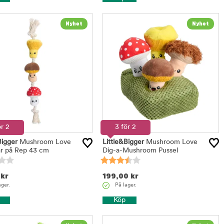
ör 2
3 för 2
Bigger
Mushroom Love
Little&Bigger
Mushroom Love
r på Rep 43 cm
Dig-a-Mushroom Pussel
kr
199,00
kr
ager.
På lager.
Köp