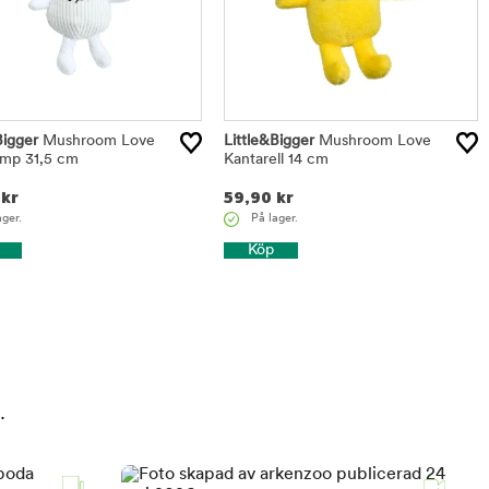
Bigger
Mushroom Love
Little&Bigger
Mushroom Love
amp 31,5 cm
Kantarell 14 cm
kr
59,90
kr
ager.
På lager.
Köp
.