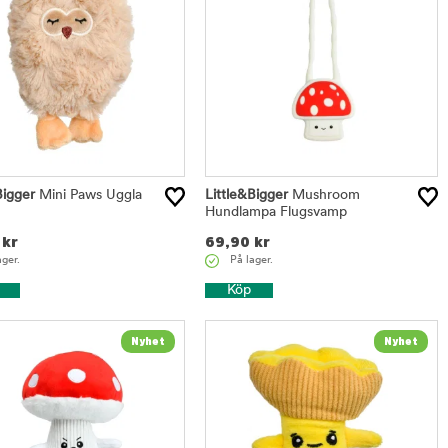
Bigger
Mini Paws Uggla
Little&Bigger
Mushroom
m
Hundlampa Flugsvamp
kr
69,90
kr
ager.
På lager.
Köp