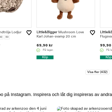
dtröja Lodjur
Little&Bigger
Mushroom Love
Little&
Karl Johan-svamp 20 cm
Flugsv
40
50
r
69,90
kr
99,90
På lager.
På l
Köp
Köp
 på Instagram. Inspirera och låt dig inspireras av andra