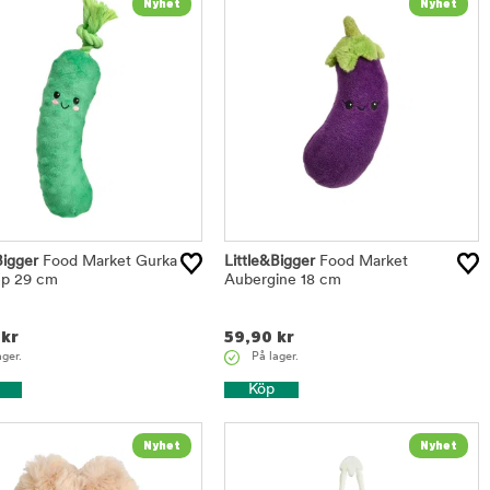
Bigger
Food Market Gurka
Little&Bigger
Food Market
p 29 cm
Aubergine 18 cm
kr
59,90
kr
ager.
På lager.
Köp