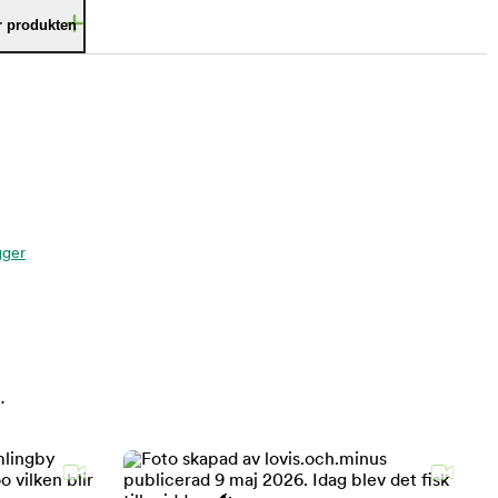
är produkten
gger
.