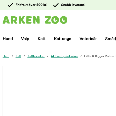
 till
Fri frakt över 499 kr!
Snabb leverans!
ållet
Kontakta
kundtjänst
Hund
Valp
Katt
Kattunge
Veterinär
Småd
Hem
Katt
Kattleksaker
Aktiveringsleksaker
Little & Bigger Roll-a-B
foo