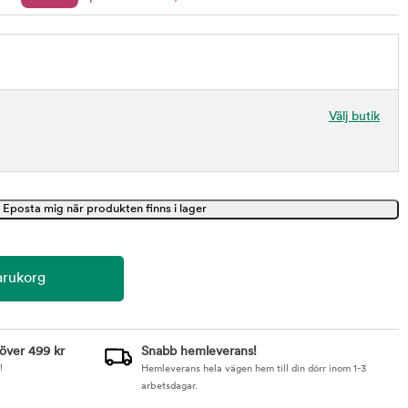
Välj butik
 över 499 kr
Snabb hemleverans!
!
Hemleverans hela vägen hem till din dörr inom 1-3
arbetsdagar.