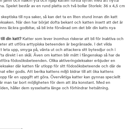
n jämn och halkfri yta och hjälp katten förstå syftet med att flytta
a. Spelet består av en rund platta och två bollar Storlek: 36 x 4,5 cm
skeptiska till nya saker, så kan det ta en liten stund innan din katt
eksaken. När den har börjat dofta bekant och katten insett att det är
inns läckra godbitar, så bli inte förvånad om det blir din katts nya
ill din katt?
Katter som lever inomhus riskerar att bli för inaktiva och
ter att utföra arttypiska beteenden är begränsade. I det vilda
t leta upp, smyga på, vänta ut och attackera sitt bytesdjur och i
a direkt i en skål. Även om katten blir mätt i fångenskap så har de
t utföra födosöksbeteenden. Olika aktiveringsleksaker erbjuder en
leksaker där katten får utlopp för sitt födosöksbeteende och där de
 eller godis. Att berika kattens miljö bidrar till att öka kattens
p får en uppgift att göra. Överviktiga katter kan gynnas speciellt
är man tar bort möjligheten för dem att äta konstant. Med en
tiden, håller dem sysselsatta länge och förhindrar hetsätning.