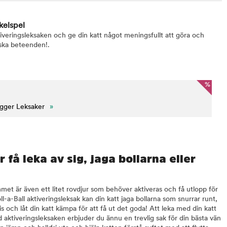
rkelspel
tiveringsleksaken och ge din katt något meningsfullt att göra och
iska beteenden!.
%
igger Leksaker
»
ur få leka av sig, jaga bollarna eller
mmet är även ett litet rovdjur som behöver aktiveras och få utlopp för
a-Ball aktiveringsleksak kan din katt jaga bollarna som snurrar runt,
is och låt din katt kämpa för att få ut det goda! Att leka med din katt
aktiveringsleksaken erbjuder du ännu en trevlig sak för din bästa vän