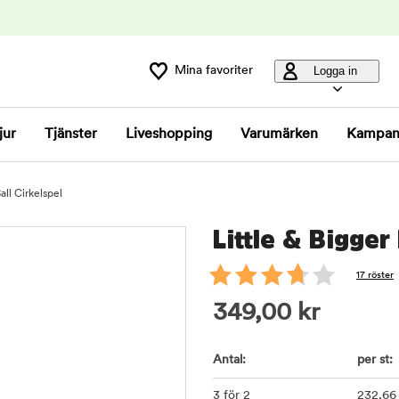
Mina favoriter
Logga in
jur
Tjänster
Liveshopping
Varumärken
Kampan
all Cirkelspel
Little & Bigger 
17 röster
349,00
kr
Antal:
per st:
3 för 2
232
,66