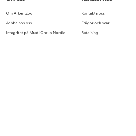
Om Arken Zoo
Kontakta oss
Jobba hos oss
Frågor och svar
Integritet på Musti Group Nordic
Betalning
Goda råd
Leverans
Cookiepolicy
Retur
Tillgänglighetsredogörelse
Köpvillkor
Våra samarbetspartners
Pressmeddelande Arken Zoo