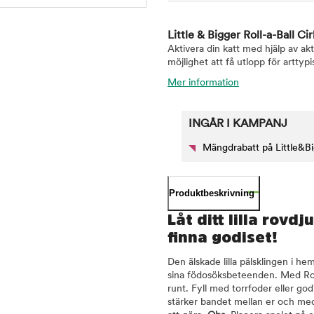
Little & Bigger Roll-a-Ball Ci
Aktivera din katt med hjälp av ak
möjlighet att få utlopp för arttyp
Mer information
INGÅR I KAMPANJ
Mängdrabatt på Little&B
Produktbeskrivning
Låt ditt lilla rovdj
finna godiset!
Den älskade lilla pälsklingen i he
sina födosöksbeteenden. Med Roll-
runt. Fyll med torrfoder eller god
stärker bandet mellan er och med 