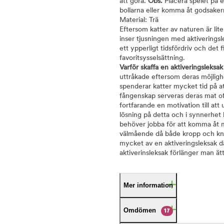
att göra.
Obs.
Placera spelet på e
bollarna eller komma åt godsakern
Material: Trä
Eftersom katter av naturen är lite 
inser tjusningen med aktiveringsl
ett ypperligt tidsfördriv och det f
favoritsysselsättning.
Varför skaffa en aktiveringsleksak t
uttråkade eftersom deras möjlighe
spenderar katter mycket tid på at
fångenskap serveras deras mat oft
fortfarande en motivation till at
lösning på detta och i synnerhet 
behöver jobba för att komma åt mat
välmående då både kropp och knop
mycket av en aktiveringsleksak d
aktiverinsleksak förlänger man ät
Mer information
Omdömen
17