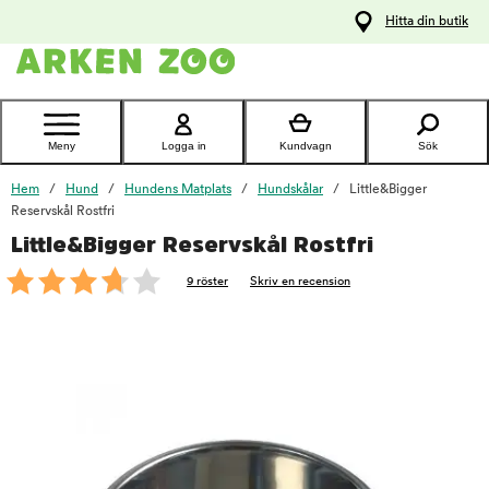
pa
Hitta din butik
ållet
Kontakta
kundtjänst
Meny
Logga in
Kundvagn
Sök
Hem
Hund
Hundens Matplats
Hundskålar
Little&Bigger
Reservskål Rostfri
Little&Bigger Reservskål Rostfri
foo
9 röster
Skriv en recension