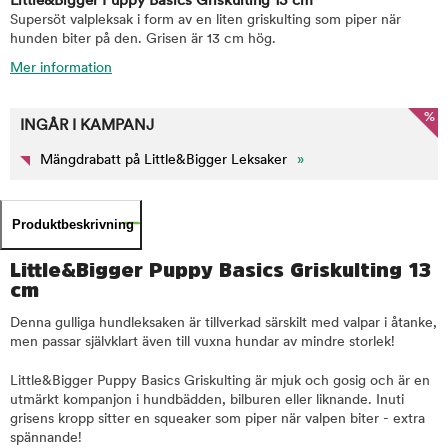
Little&Bigger Puppy Basics Griskulting 13 cm
Supersöt valpleksak i form av en liten griskulting som piper när
hunden biter på den. Grisen är 13 cm hög.
Mer information
%
INGÅR I KAMPANJ
Mängdrabatt på Little&Bigger Leksaker
»
Produktbeskrivning
Little&Bigger Puppy Basics Griskulting 13
cm
Denna gulliga hundleksaken är tillverkad särskilt med valpar i åtanke,
men passar självklart även till vuxna hundar av mindre storlek!
Little&Bigger Puppy Basics Griskulting är mjuk och gosig och är en
utmärkt kompanjon i hundbädden, bilburen eller liknande. Inuti
grisens kropp sitter en squeaker som piper när valpen biter - extra
spännande!