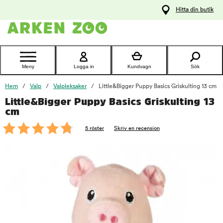
pa
Hitta din butik
ållet
Kontakta
kundtjänst
Meny
Logga in
Kundvagn
Sök
Hem
Valp
Valpleksaker
Little&Bigger Puppy Basics Griskulting 13 cm
Little&Bigger Puppy Basics Griskulting 13
foo
cm
5 röster
Skriv en recension