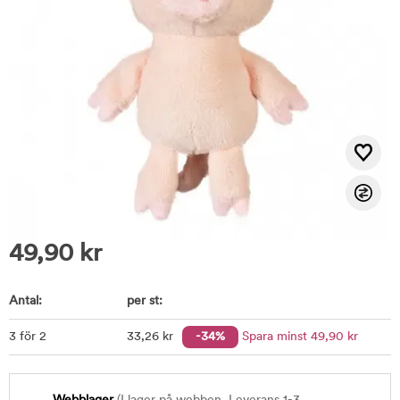
49,90
kr
Antal:
per st:
3 för 2
33
,26
kr
-34%
Spara minst
49
,90
kr