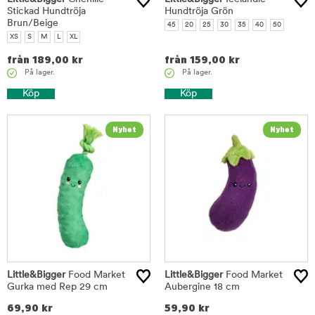
Stickad Hundtröja
Hundtröja Grön
Brun/Beige
45
20
25
30
35
40
50
XS
S
M
L
XL
från
189,00
kr
från
159,00
kr
På lager.
På lager.
Köp
Köp
Little&Bigger
Food Market
Little&Bigger
Food Market
Gurka med Rep 29 cm
Aubergine 18 cm
69,90
kr
59,90
kr