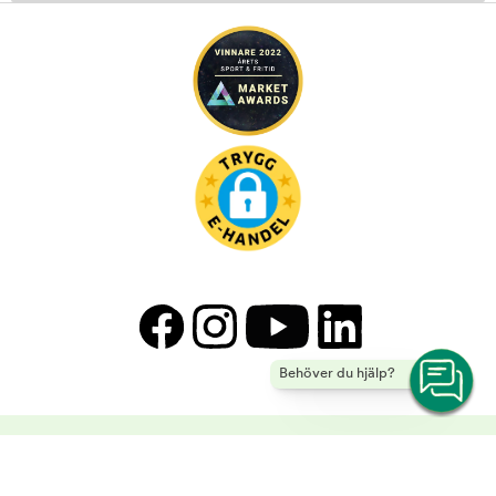
Behöver du hjälp?
Little&Bigger - Allt ditt husdjur behöver! | Arken Zoo | Arken Zoo -
Copyright © 2026 Musti Group