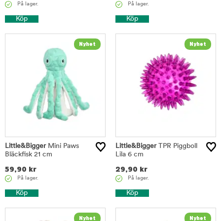
På lager.
På lager.
Köp
Köp
Little&Bigger
Mini Paws
Little&Bigger
TPR Piggboll
Bläckfisk 21 cm
Lila 6 cm
59,90
kr
29,90
kr
På lager.
På lager.
Köp
Köp