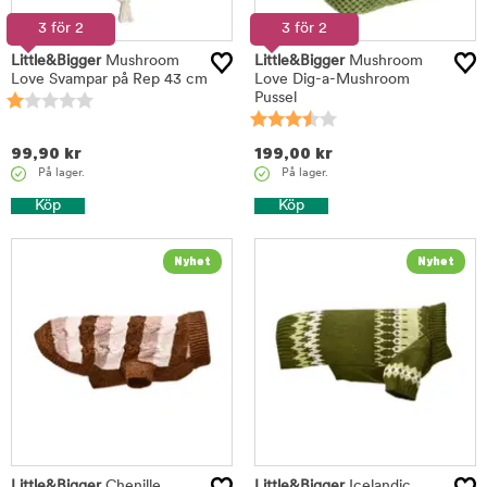
3 för 2
3 för 2
Little&Bigger
Mushroom
Little&Bigger
Mushroom
Love Svampar på Rep 43 cm
Love Dig-a-Mushroom
Pussel
99,90
kr
199,00
kr
På lager.
På lager.
Köp
Köp
Little&Bigger
Chenille
Little&Bigger
Icelandic