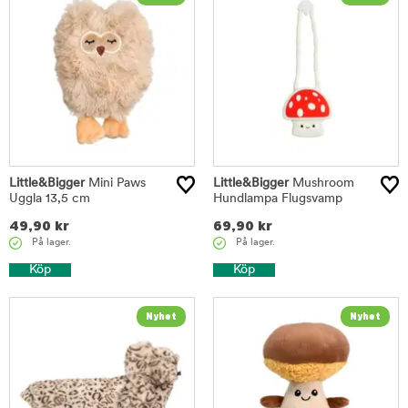
Little&Bigger
Mini Paws
Little&Bigger
Mushroom
Uggla 13,5 cm
Hundlampa Flugsvamp
49,90
kr
69,90
kr
På lager.
På lager.
Köp
Köp