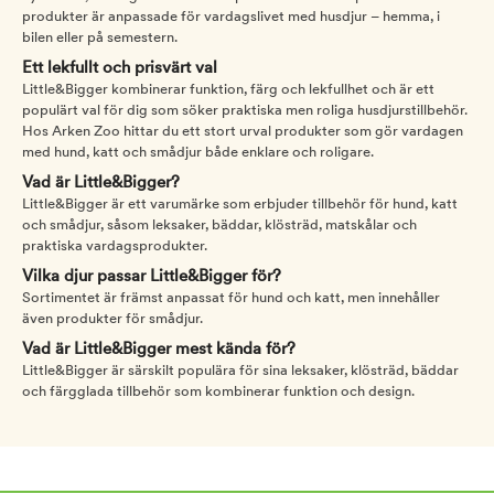
produkter är anpassade för vardagslivet med husdjur – hemma, i
bilen eller på semestern.
Ett lekfullt och prisvärt val
Little&Bigger kombinerar funktion, färg och lekfullhet och är ett
populärt val för dig som söker praktiska men roliga husdjurstillbehör.
Hos Arken Zoo hittar du ett stort urval produkter som gör vardagen
med hund, katt och smådjur både enklare och roligare.
Vad är Little&Bigger?
Little&Bigger är ett varumärke som erbjuder tillbehör för hund, katt
och smådjur, såsom leksaker, bäddar, klösträd, matskålar och
praktiska vardagsprodukter.
Vilka djur passar Little&Bigger för?
Sortimentet är främst anpassat för hund och katt, men innehåller
även produkter för smådjur.
Vad är Little&Bigger mest kända för?
Little&Bigger är särskilt populära för sina leksaker, klösträd, bäddar
och färgglada tillbehör som kombinerar funktion och design.