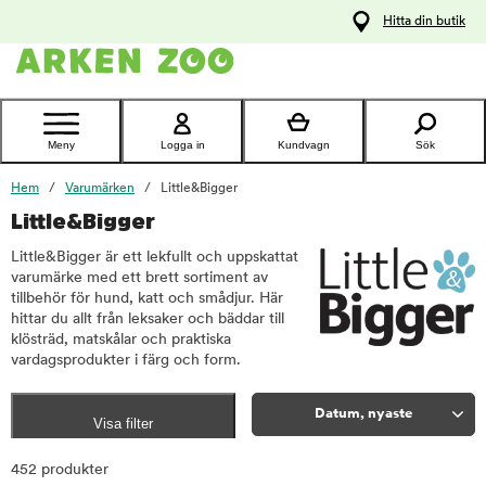
pa
Hitta din butik
ållet
Kontakta
kundtjänst
Meny
Logga in
Kundvagn
Sök
Hem
Varumärken
Little&Bigger
Little&Bigger
Little&Bigger är ett lekfullt och uppskattat
varumärke med ett brett sortiment av
tillbehör för hund, katt och smådjur. Här
hittar du allt från leksaker och bäddar till
klösträd, matskålar och praktiska
vardagsprodukter i färg och form.
Datum, nyaste
Visa filter
Sortera
452 produkter