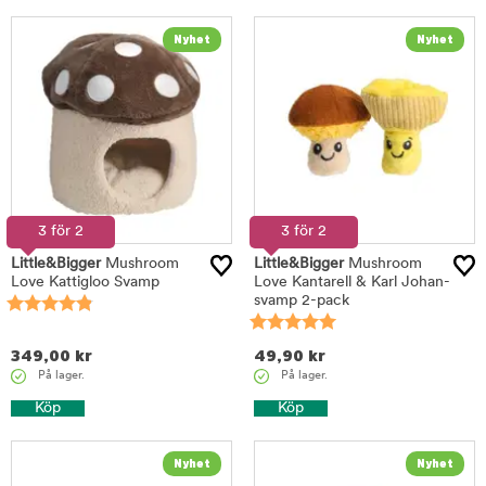
3 för 2
3 för 2
Little&Bigger
Mushroom
Little&Bigger
Mushroom
Love Kattigloo Svamp
Love Kantarell & Karl Johan-
svamp 2-pack
349,00
kr
49,90
kr
På lager.
På lager.
Köp
Köp