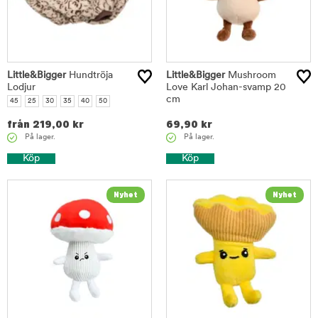
Little&Bigger
Hundtröja
Little&Bigger
Mushroom
Lodjur
Love Karl Johan-svamp 20
cm
45
25
30
35
40
50
från
219,00
kr
69,90
kr
På lager.
På lager.
Köp
Köp