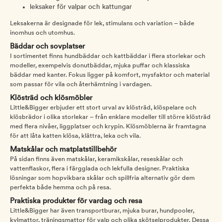
leksaker för valpar och kattungar
Leksakerna är designade för lek, stimulans och variation – både
inomhus och utomhus.
Bäddar och sovplatser
I sortimentet finns hundbäddar och kattbäddar i flera storlekar och
modeller, exempelvis donutbäddar, mjuka puffar och klassiska
bäddar med kanter. Fokus ligger på komfort, mysfaktor och material
som passar för vila och återhämtning i vardagen.
Klösträd och klösmöbler
Little&Bigger erbjuder ett stort urval av klösträd, klöspelare och
klösbrädor i olika storlekar – från enklare modeller till större klösträd
med flera nivåer, liggplatser och krypin. Klösmöblerna är framtagna
för att låta katten klösa, klättra, leka och vila.
Matskålar och matplatstillbehör
På sidan finns även matskålar, keramikskålar, reseskålar och
vattenflaskor, flera i färgglada och lekfulla designer. Praktiska
lösningar som hopvikbara skålar och spillfria alternativ gör dem
perfekta både hemma och på resa.
Praktiska produkter för vardag och resa
Little&Bigger har även transportburar, mjuka burar, hundpooler,
kylmattor, träningsmattor för valp och olika skötselprodukter. Dessa