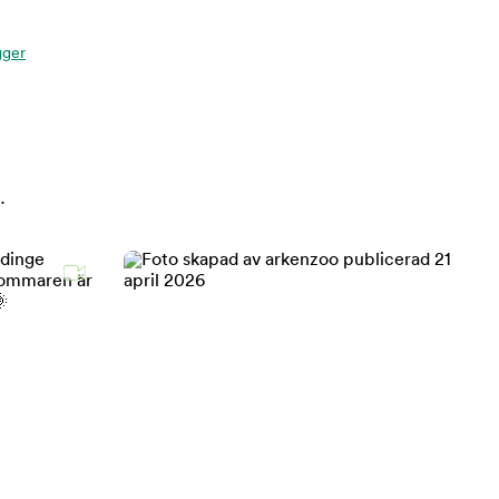
gger
.