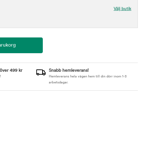
Välj butik
 över 499 kr
Snabb hemleverans!
!
Hemleverans hela vägen hem till din dörr inom 1-3
arbetsdagar.