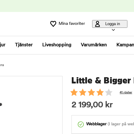
Mina favoriter
Logga in
jur
Tjänster
Liveshopping
Varumärken
Kampan
yra
Little & Bigger
41 röster
2 199,00
kr
Webblager
(I lager på we