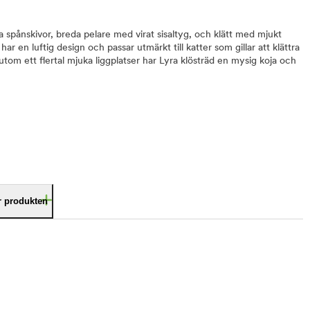
bila spånskivor, breda pelare med virat sisaltyg, och klätt med mjukt
ar en luftig design och passar utmärkt till katter som gillar att klättra
rutom ett flertal mjuka liggplatser har Lyra klösträd en mysig koja och
är produkten