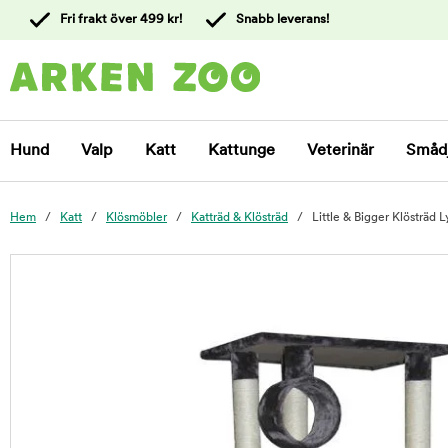
 till
Fri frakt över 499 kr!
Snabb leverans!
ållet
Kontakta
kundtjänst
Hund
Valp
Katt
Kattunge
Veterinär
Småd
Hem
Katt
Klösmöbler
Katträd & Klösträd
Little & Bigger Klösträd L
foo