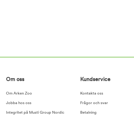
Om oss
Kundservice
Om Arken Zoo
Kontakta oss
Jobba hos oss
Frågor och svar
Integritet på Musti Group Nordic
Betalning
Goda råd
Leverans
Cookiepolicy
Retur