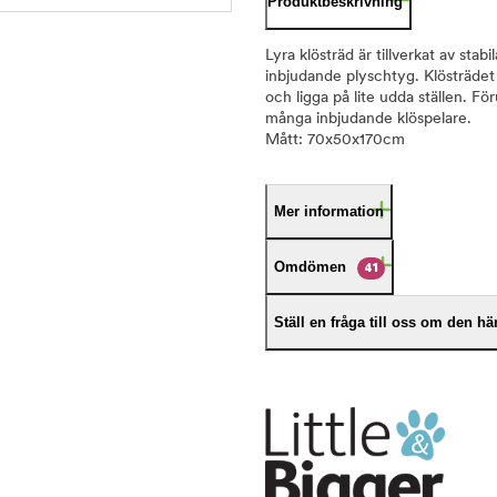
Produktbeskrivning
Lyra klösträd är tillverkat av sta
inbjudande plyschtyg. Klösträdet h
och ligga på lite udda ställen. Fö
många inbjudande klöspelare.
Mått: 70x50x170cm
Mer information
Omdömen
41
Ställ en fråga till oss om den h